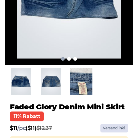
Faded Glory Denim Mini Skirt
11% Rabatt
$
11
/
pc
($11)
$12.37
Versand inkl.