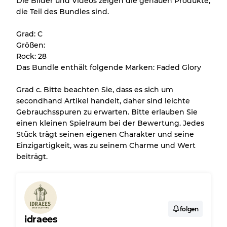
Die Bilder und Videos zeigen die genauen Produkte,
die Teil des Bundles sind.
Alle Produkte enthalten eine Qualitätsstufe,
damit Sie den Zustand und das Aussehen
Grad: C
jedes Artikels vor dem Kauf nachvollziehen
Größen:
können.
Rock: 28
Das Bundle enthält folgende Marken: Faded Glory
Es gibt eine Fehlermarge von bis zu
10%
aufgrund des Großhandels
Grad c. Bitte beachten Sie, dass es sich um
secondhand Artikel handelt, daher sind leichte
Gebrauchsspuren zu erwarten. Bitte erlauben Sie
Unser 3-Stufen-System
einen kleinen Spielraum bei der Bewertung. Jedes
Stück trägt seinen eigenen Charakter und seine
Einzigartigkeit, was zu seinem Charme und Wert
Fast neu, leichte Abnutzung
Note A
beiträgt.
Leicht gebraucht
Note B
Sichtbare Abnutzung mit Flecken
Note C
folgen
idraees