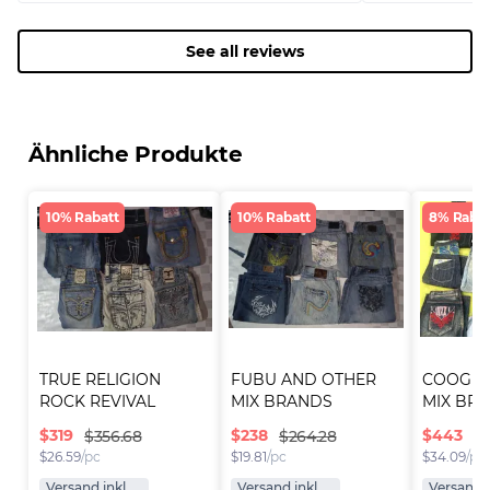
fine as one of the stains is 'on the
inside'? Terrible. This does not matter
when my reselling could be effective
See all reviews
with bad reviews! I will never be
buying from them again! AVOID!!!!
Ähnliche Produkte
10% Rabatt
10% Rabatt
8% Rabat
TRUE RELIGION 
FUBU AND OTHER 
COOGI 
ROCK REVIVAL 
MIX BRANDS 
MIX BRA
JEANS (I..
SHORTS (I..
SHORTS (
$
319
$
238
$
443
$356.68
$264.28
$4
$
26.59
/pc
$
19.81
/pc
$
34.09
/pc
Versand inkl.
Versand inkl.
Versand i