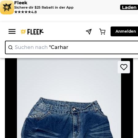
Fleek
Laden
Sichere dir $25 Rabatt in der App
★★★★★
4.8
Anmelden
Suchen nach
"C
>
>
Home
Skirt
Faded Glory Denim Mini Skirt