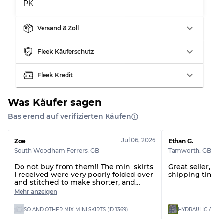
PK
Versand & Zoll
Aufteilung für gemischte Ratios
Fleek Käuferschutz
Note AB
70% A, 30% B
Note BC
60% B, 40% C
Fleek Kredit
Note ABC
30% A, 40% B, 30% C
Was Käufer sagen
Basierend auf verifizierten Käufen
Jul 06, 2026
Zoe
Ethan G.
South Woodham Ferrers
,
GB
Tamworth
,
GB
Do not buy from them!! The mini skirts
Great seller, 
I received were very poorly folded over
shipping time 
and stitched to make shorter, and
there are huge stains on 2 of the skirts,
Mehr anzeigen
which are un-washable!! The customer
service to resolve this issue is
SO AND OTHER MIX MINI SKIRTS (ID 1369)
absolutely horrific, saying the quality is