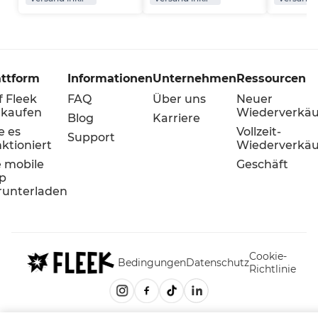
attform
Informationen
Unternehmen
Ressourcen
f Fleek
FAQ
Über uns
Neuer
rkaufen
Wiederverkäu
Blog
Karriere
e es
Vollzeit-
Support
ktioniert
Wiederverkäu
e mobile
Geschäft
p
runterladen
Cookie-
Bedingungen
Datenschutz
Richtlinie