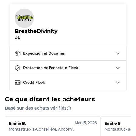
Presque neuf, usure légère
Qualité A
BreatheDivinity
Peu utilisé
Qualité B
PK
Usure visible avec taches
Qualité C
Expédition et Douanes
Protection de l'acheteur Fleek
Crédit Fleek
Répartition pour ratios mixtes
Qualité AB
70% A, 30% B
Ce que disent les acheteurs
Qualité BC
60% B, 40% C
Basé sur des achats vérifiés
Qualité ABC
30% A, 40% B, 30% C
Mar 15, 2026
Emilie B.
Emilie B.
Montastruc-la-Conseillère
,
AndorrA
Montastruc-la-Co