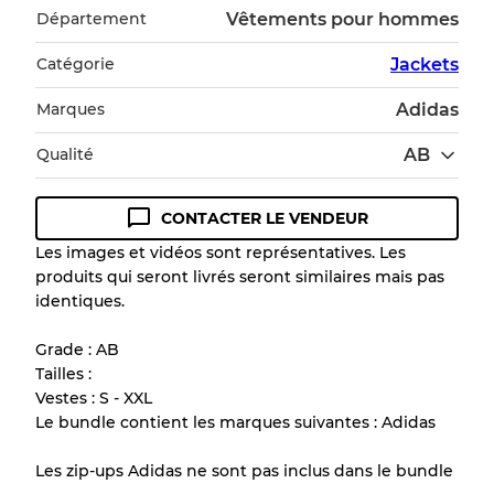
Département
Vêtements pour hommes
Catégorie
Jackets
Marques
Adidas
Qualité
AB
CONTACTER LE VENDEUR
Guide des conditions
Les images et vidéos sont représentatives. Les
produits qui seront livrés seront similaires mais pas
Tous les produits incluent un niveau de
identiques.
qualité pour comprendre l'état et l'apparence
de chaque article avant l'achat.
Grade : AB
Tailles :
Il y a une marge d'erreur allant jusqu'à
10%
Vestes : S - XXL
en raison de la vente en gros
Le bundle contient les marques suivantes : Adidas
Les zip-ups Adidas ne sont pas inclus dans le bundle
Notre système à 3 niveaux