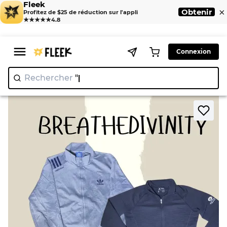
Fleek
×
Obtenir
Profitez de $25 de réduction sur l'appli
★★★★★
4.8
Connexion
Rechercher
"Juicy
|
>
>
Home
Jackets
Zipper Adidas