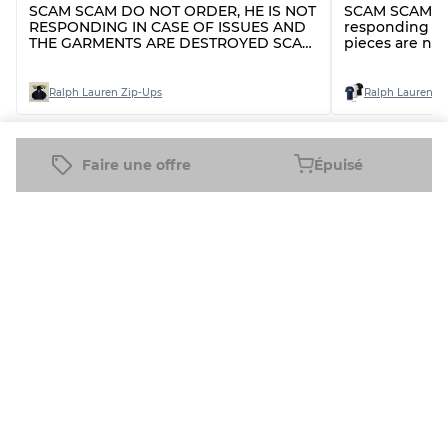
SCAM SCAM DO NOT ORDER, HE IS NOT
SCAM SCAM do 
RESPONDING IN CASE OF ISSUES AND
responding an
THE GARMENTS ARE DESTROYED SCAM
pieces are no
SCAM
Ralph Lauren Zip-Ups
Ralph Lauren Sh
Voir tous les avis
Faire une offre
Épuisé
Produits connexes