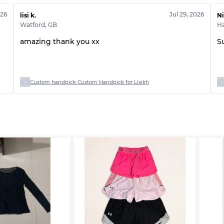
Qualité ABC
026
Jul 29, 2026
lisi k.
Ni
Watford
,
GB
H
amazing thank you xx
S
Custom handpick Custom Handpick for Lisikh