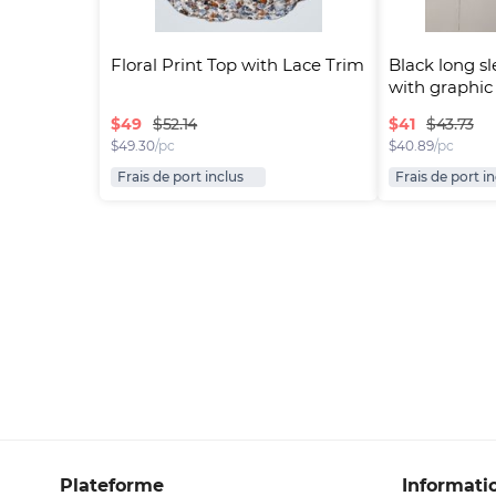
Floral Print Top with Lace Trim
Black long sl
with graphic 
$
49
$
41
$52.14
$43.73
$
49.30
/pc
$
40.89
/pc
Frais de port inclus
Frais de port i
Plateforme
Informati