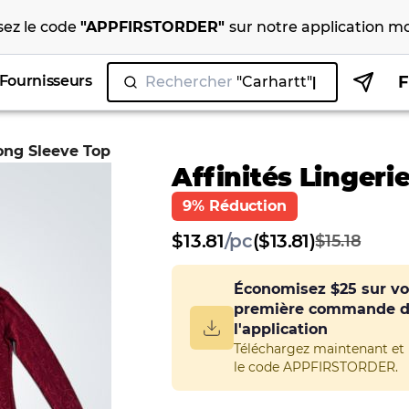
isez le code
"
APPFIRSTORDER
"
sur notre
application mo
Fournisseurs
Rechercher
"C
Long Sleeve Top
Affinités Lingeri
9% Réduction
$
13.81
/
pc
($13.81)
$15.18
Économisez
$25
sur vo
première commande 
l'application
Téléchargez maintenant et u
le code APPFIRSTORDER.