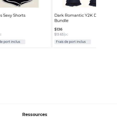
s Sexy Shorts
Dark Romantic Y2K Dress 
Bundle
$
136
c
$
13.63
/pc
de port inclus
Frais de port inclus
Ressources