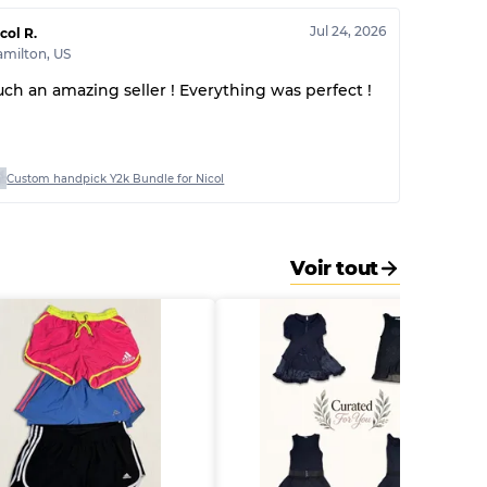
30% A, 40% B, 30% C
Jul 24, 2026
col R.
amilton
,
US
uch an amazing seller ! Everything was perfect !
Custom handpick Y2k Bundle for Nicol
Voir tout