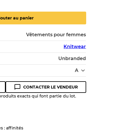
jouter au panier
Vêtements pour femmes
Knitwear
Unbranded
A
CONTACTER LE VENDEUR
oduits exacts qui font partie du lot.
 niveau de qualité pour comprendre
 article avant l'achat.
 : affinités
lant jusqu'à
10%
en raison de la