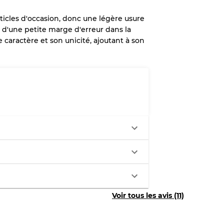
'articles d'occasion, donc une légère usure
e d'une petite marge d'erreur dans la
 caractère et son unicité, ajoutant à son
x
légère
aches
ixtes
Voir tous les avis (11)
70% A, 30% B
60% B, 40% C