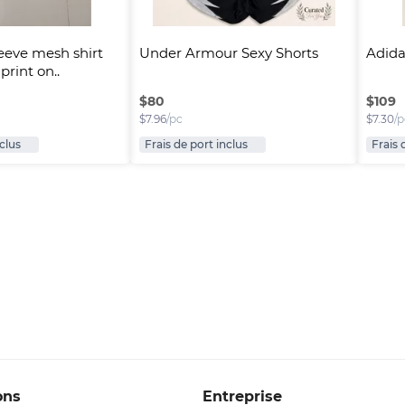
eeve mesh shirt 
Under Armour Sexy Shorts
Adida
print on..
$
80
$
109
$
7.96
/pc
$
7.30
/p
nclus
Frais de port inclus
Frais 
ons
Entreprise