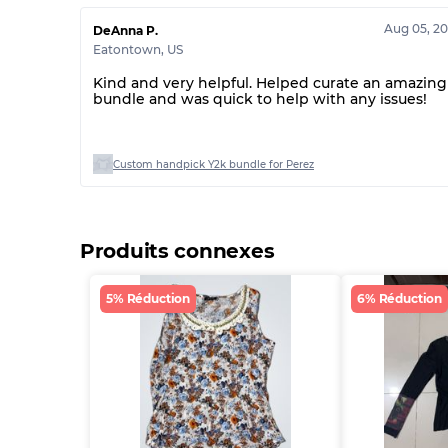
Aug 05, 2
DeAnna P.
Eatontown
,
US
Kind and very helpful. Helped curate an amazing
bundle and was quick to help with any issues!
Custom handpick Y2k bundle for Perez
Produits connexes
5% Réduction
6% Réduction