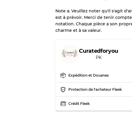
vente en gros
Note a. Veuillez noter qu'il s'agit d
est à prévoir. Merci de tenir compt
notation. Chaque pièce a son propre
Notre système à 3 niveau
charme et à sa valeur.
Presque neuf, usure 
Qualité A
Curatedforyou
PK
Peu utilisé
Qualité B
Expédition et Douanes
Usure visible avec t
Qualité C
Protection de l'acheteur Fleek
Crédit Fleek
Répartition pour ratios m
Qualité AB
Qualité BC