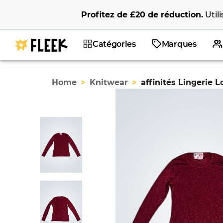
Profitez de
£20
de réduction
.
Util
Catégories
Marques
Home
>
Knitwear
>
affinités Lingerie 