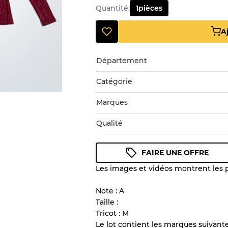
Quantité
:
1
pièces
A
Département
Catégorie
Marques
Qualité
FAIRE UNE OFFRE
Les images et vidéos montrent les pr
Guide des conditions
Tous les produits incluent un
Note : A
l'état et l'apparence de chaque
Taille :
Tricot : M
Le lot contient les marques suivantes
Il y a une marge d'erreur al