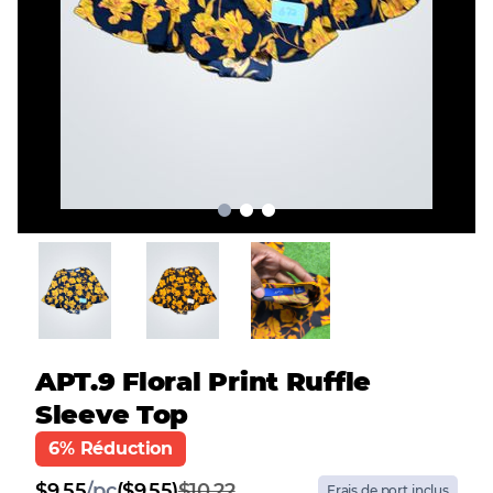
APT.9 Floral Print Ruffle
Sleeve Top
6% Réduction
$
9.55
/
pc
($9.55)
$10.22
Frais de port inclus