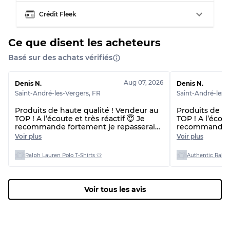
Crédit Fleek
Ce que disent les acheteurs
Basé sur des achats vérifiés
Aug 07, 2026
Denis N.
Denis N.
Saint-André-les-Vergers
,
FR
Saint-André-les-
Produits de haute qualité ! Vendeur au
Produits de ha
TOP ! A l’écoute et très réactif 😇 Je
TOP ! A l’écout
recommande fortement je repasserai
recommande f
commande 🙌🏼😇 Et délai de livraison
commande 🙌🏼
Voir plus
Voir plus
plus rapide que prévu !! 👌
plus rapide qu
beaucoup 🙏
Ralph Lauren Polo T-Shirts 👕
Authentic Ralph
Voir tous les avis