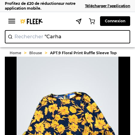
Profitez de
£20
de réduction
sur notre
Télécharger l'application
application mobile
.
Connexion
Rechercher
"
>
>
Home
Blouse
APT.9 Floral Print Ruffle Sleeve Top