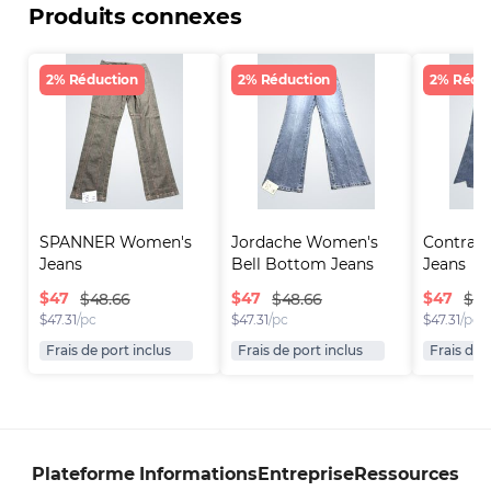
Produits connexes
2% Réduction
2% Réduction
2% Rédu
SPANNER Women's 
Jordache Women's 
Contrast
Jeans
Bell Bottom Jeans
Jeans
$
47
$
47
$
47
$48.66
$48.66
$48
$
47.31
/pc
$
47.31
/pc
$
47.31
/pc
Frais de port inclus
Frais de port inclus
Frais de 
Plateforme
Informations
Entreprise
Ressources