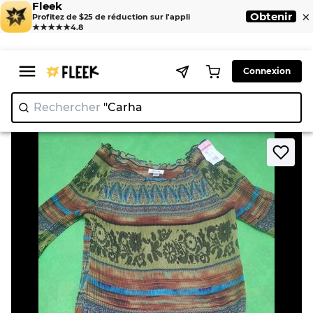
Fleek
×
Obtenir
Profitez de $25 de réduction sur l'appli
★★★★★
4.8
Connexion
Rechercher
"
|
>
>
Home
Blouse
Women's Long Sleeve Printed Blouse