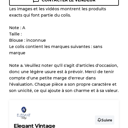
CONTACTER LE VENDEUR
Guide des conditions
Les images et les vidéos montrent les produits
exacts qui font partie du colis.
Tous les produits incluent un niveau de
qualité pour comprendre l'état et l'apparence
Note : A
de chaque article avant l'achat.
Taille :
Blouse : inconnue
Il y a une marge d'erreur allant jusqu'à
10%
Le colis contient les marques suivantes : sans
en raison de la vente en gros
marque
Note a. Veuillez noter qu'il s'agit d'articles d'occasion,
Notre système à 3 niveaux
donc une légère usure est à prévoir. Merci de tenir
compte d'une petite marge d'erreur dans
l'évaluation. Chaque pièce a son propre caractère et
Presque neuf, usure légère
Qualité A
son unicité, ce qui ajoute à son charme et à sa valeur.
Peu utilisé
Qualité B
Usure visible avec taches
Qualité C
Suivre
Elegant Vintage