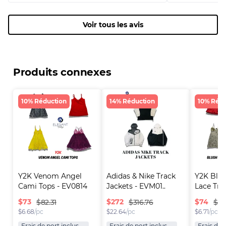
Voir tous les avis
Produits connexes
10% Réduction
14% Réduction
10% Rédu
Y2K Venom Angel 
Adidas & Nike Track 
Y2K Blus
Cami Tops - EV0814
Jackets - EVM01..
Lace Tri
$
73
$
272
$
74
$82.31
$316.76
$82
$
6.68
/pc
$
22.64
/pc
$
6.71
/pc
Frais de port inclus
Frais de port inclus
Frais de 