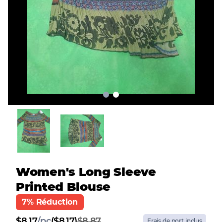
Women's Long Sleeve
Printed Blouse
7% Réduction
$
8.17
/
pc
($8.17)
$8.87
Frais de port inclus