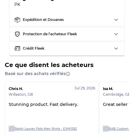
PK
Expédition et Douanes
Répartition pour ratios mixtes
Protection de l'acheteur Fleek
Qualité AB
70% A, 30% B
Qualité BC
60% B, 40% C
Crédit Fleek
Qualité ABC
30% A, 40% B, 30% C
Ce que disent les acheteurs
Basé sur des achats vérifiés
Jul 29, 2026
Chris H.
Isa M.
Willaston
,
GB
Cambridge
,
GB
Stunning product. Fast delivery.
Great seller t
Ralph Lauren Polo Men Shirts - EVM1592
BAB Custom Man