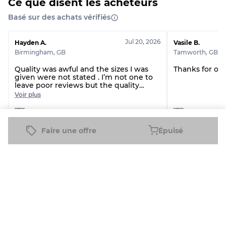
Ce que disent les acheteurs
Basé sur des achats vérifiés
Jul 20, 2026
Hayden A.
Vasile B.
Birmingham
,
GB
Tamworth
,
GB
Quality was awful and the sizes I was
Thanks for ord
given were not stated . I’m not one to
leave poor reviews but the quality
needs to improve
Voir plus
Carhatt Dickies Shorts
Faire une offre
Épuisé
Voir tous les avis
Produits connexes