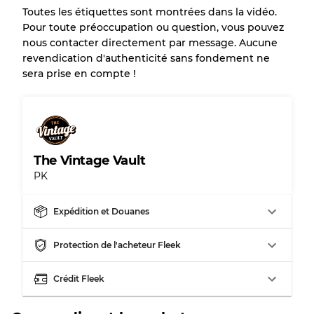
Toutes les étiquettes sont montrées dans la vidéo.
Notre système à 3 niveaux
Pour toute préoccupation ou question, vous pouvez
nous contacter directement par message. Aucune
revendication d'authenticité sans fondement ne
Presque neuf, usure légère
Qualité A
sera prise en compte !
Peu utilisé
Qualité B
Usure visible avec taches
Qualité C
The Vintage Vault
PK
Expédition et Douanes
Répartition pour ratios mixtes
Protection de l'acheteur Fleek
Qualité AB
70% A, 30% B
Qualité BC
60% B, 40% C
Crédit Fleek
Qualité ABC
30% A, 40% B, 30% C