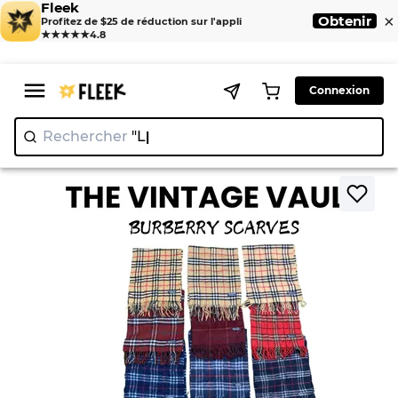
Fleek
×
Obtenir
Profitez de $25 de réduction sur l'appli
★★★★★
4.8
Connexion
Rechercher
"Lululemo
|
>
>
Home
Scarves
Chèches Burberry 25 pièces