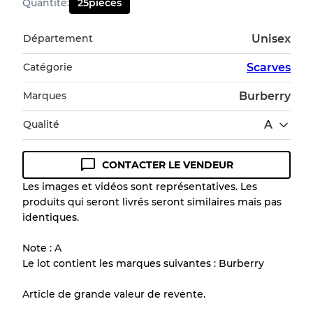
Quantité
:
25
pièces
Département
Unisex
Catégorie
Scarves
Marques
Burberry
Qualité
A
CONTACTER LE VENDEUR
Guide des conditions
Les images et vidéos sont représentatives. Les
produits qui seront livrés seront similaires mais pas
Tous les produits incluent un niveau de
identiques.
qualité pour comprendre l'état et l'apparence
de chaque article avant l'achat.
Note : A
Le lot contient les marques suivantes : Burberry
Il y a une marge d'erreur allant jusqu'à
10%
en raison de la vente en gros
Article de grande valeur de revente.