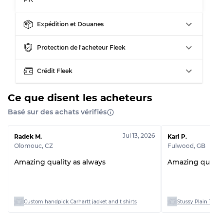
Répartition pour ratios mixtes
Qualité AB
70% A, 30% B
Expédition et Douanes
Qualité BC
60% B, 40% C
Qualité ABC
30% A, 40% B, 30% C
Protection de l'acheteur Fleek
Crédit Fleek
Ce que disent les acheteurs
Basé sur des achats vérifiés
Jul 13, 2026
Radek M.
Karl P.
Olomouc
,
CZ
Fulwood
,
GB
Amazing quality as always
Amazing quali
Custom handpick Carhartt jacket and t shirts
Stussy Plain T-sh