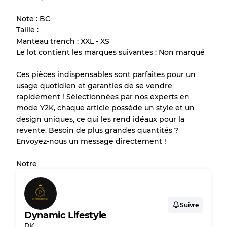
de chaque article avant l'achat.
Note : BC
Taille :
Il y a une marge d'erreur allant jusqu'à
10%
Manteau trench : XXL - XS
en raison de la vente en gros
Le lot contient les marques suivantes : Non marqué
Ces pièces indispensables sont parfaites pour un
Notre système à 3 niveaux
usage quotidien et garanties de se vendre
rapidement ! Sélectionnées par nos experts en
mode Y2K, chaque article possède un style et un
Presque neuf, usure légère
Qualité A
design uniques, ce qui les rend idéaux pour la
revente. Besoin de plus grandes quantités ?
Peu utilisé
Qualité B
Envoyez-nous un message directement !
Notre
Usure visible avec taches
Qualité C
Suivre
Dynamic Lifestyle
PK