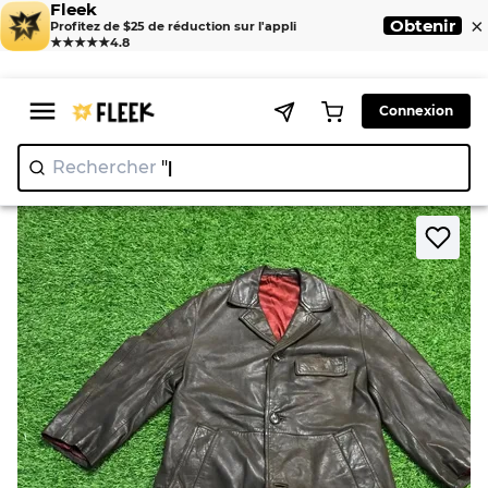
Fleek
×
Obtenir
Profitez de $25 de réduction sur l'appli
★★★★★
4.8
Connexion
Rechercher
"Ni
>
>
Home
Trenchcoat
Trench-coats de style Burberry