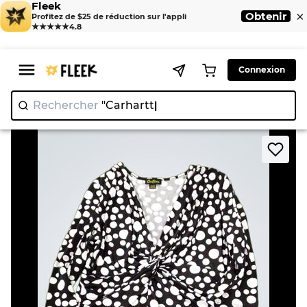
Fleek
×
Obtenir
Profitez de $25 de réduction sur l'appli
★★★★★
4.8
Connexion
Rechercher
"Carh
>
>
Home
Blouse
Cartise Polka Dot Twist Front Top