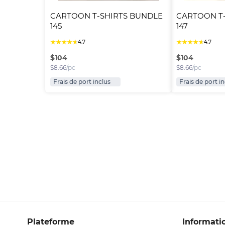
CARTOON T-SHIRTS BUNDLE 
CARTOON T-
145
147
★
★
★
★
★
★
★
★
★
★
4.7
4.7
$
104
$
104
$
8.66
/pc
$
8.66
/pc
Frais de port inclus
Frais de port i
Plateforme
Informati