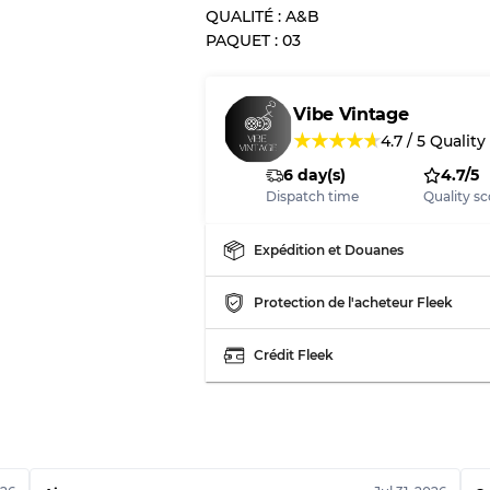
QUALITÉ : A&B
PAQUET : 03
Vibe Vintage
★
★
★
★
★
4.7
/
5
Quality
6 day(s)
4.7/5
Dispatch time
Quality sc
Expédition et Douanes
Protection de l'acheteur Fleek
Crédit Fleek