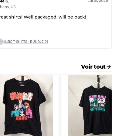
Jul 31, 2026
le G.
thens
,
US
reat shirts! Well packaged, will be back!
MUSIC T-SHIRTS - BUNDLE 01
Voir tout