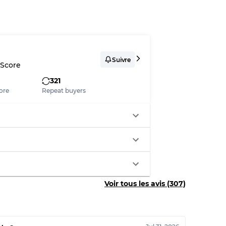
Suivre
 Score
321
ore
Repeat buyers
Voir tous les avis (307)