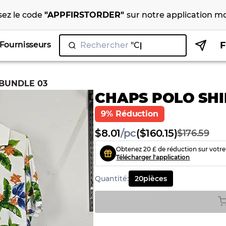
isez le code
"
APPFIRSTORDER
"
sur notre
application mo
Fournisseurs
Rechercher
"Nike"
 BUNDLE 03
CHAPS POLO SHI
9% Réduction
$
8.01
/
pc
($160.15)
$176.59
Obtenez 20 £ de réduction sur votr
Télécharger l'application
Quantité
:
20
pièces