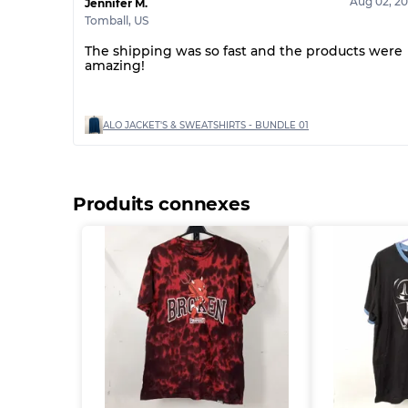
Aug 02, 2
Jennifer M.
Tomball
,
US
The shipping was so fast and the products were
amazing!
ALO JACKET'S & SWEATSHIRTS - BUNDLE 01
Produits connexes