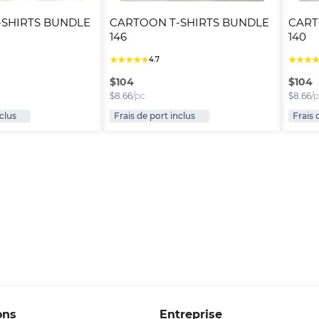
SHIRTS BUNDLE 
CARTOON T-SHIRTS BUNDLE 
CART
146
140
★
★
★
★
★
★
★
★
4.7
$
104
$
104
$
8.66
/pc
$
8.66
/
nclus
Frais de port inclus
Frais 
ons
Entreprise