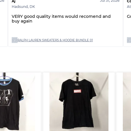
026
Jul 31, 2026
Aj
Co
Hadsund
,
DK
A
VERY good quality items would recomend and
G
buy again
RALPH LAUREN SWEATERS & HOODIE BUNDLE 01