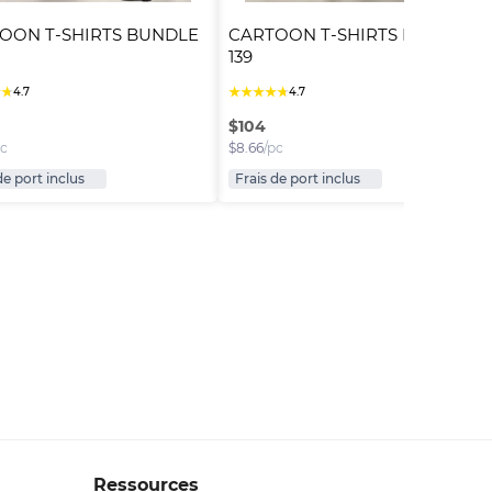
OON T-SHIRTS BUNDLE 
CARTOON T-SHIRTS BUNDLE 
139
★
★
★
★
★
★
★
4.7
4.7
$
104
pc
$
8.66
/pc
de port inclus
Frais de port inclus
Ressources