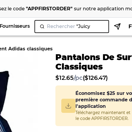
isez le code
"
APPFIRSTORDER
"
sur notre
application mo
Fournisseurs
Rechercher
"Juicy Coutur
|
nt Adidas classiques
Pantalons De Su
Classiques
$
12.65
/
pc
($126.47)
Économisez
$25
sur vo
première commande 
l'application
Téléchargez maintenant et u
le code APPFIRSTORDER.