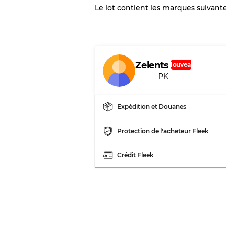
Le lot contient les marques suivante
vente en gros
Notre système à 3 niveau
Zelents
Nouveau
Presque neuf, usure 
Qualité A
PK
Peu utilisé
Qualité B
Expédition et Douanes
Protection de l'acheteur Fleek
Usure visible avec t
Qualité C
Crédit Fleek
Répartition pour ratios m
Qualité AB
Qualité BC