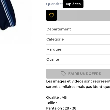
Quantité
:
10
pièces
Département
Catégorie
Marques
Qualité
FAIRE UNE OFFRE
Les images et vidéos sont représenta
Guide des conditions
seront similaires mais pas identique
Tous les produits incluent un
l'état et l'apparence de chaque
Qualité : AB
Taille :
Pantalon : 28 - 38
Il y a une marge d'erreur al