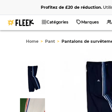
Profitez de
£20
de réduction
.
Util
Catégories
Marques
Home
>
Pant
>
Pantalons de survêteme