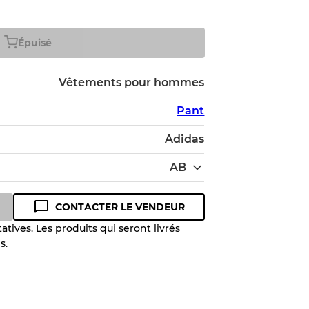
Épuisé
Vêtements pour hommes
Pant
Adidas
AB
CONTACTER LE VENDEUR
tives. Les produits qui seront livrés
s.
 niveau de qualité pour comprendre
 article avant l'achat.
lant jusqu'à
10%
en raison de la