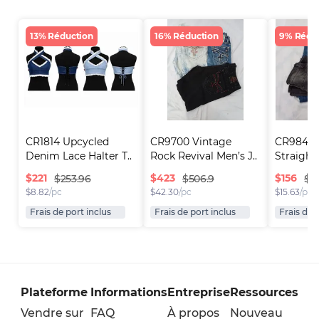
13% Réduction
16% Réduction
9% Rédu
CR1814 Upcycled 
CR9700 Vintage 
CR9848 Y
Denim Lace Halter T..
Rock Revival Men’s J..
Straight
$
221
$
423
$
156
$253.96
$506.9
$17
$
8.82
/pc
$
42.30
/pc
$
15.63
/pc
Frais de port inclus
Frais de port inclus
Frais de 
Plateforme
Informations
Entreprise
Ressources
Vendre sur
FAQ
À propos
Nouveau