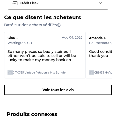
Crédit Fleek
Ce que disent les acheteurs
Basé sur des achats vérifiés
Aug 04, 2026
Gina L.
Amanda T.
Warrington
,
GB
Bournemouth
,
G
So many pieces so badly stained I
Good conditio
either won’t be able to sell or will be
thank you
lucky to make my money back on
CR10395 Vintage Patagonia Mix Bundle
CR8933 HARLEY
Voir tous les avis
Produits connexes