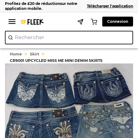
Profitez de
£20
de réduction
sur notre
Télécharger l'application
application mobile
.
Connexion
Rechercher
"Nik
|
>
>
Home
Skirt
CR9001 UPCYCLED MISS ME MINI DENIM SKIRTS