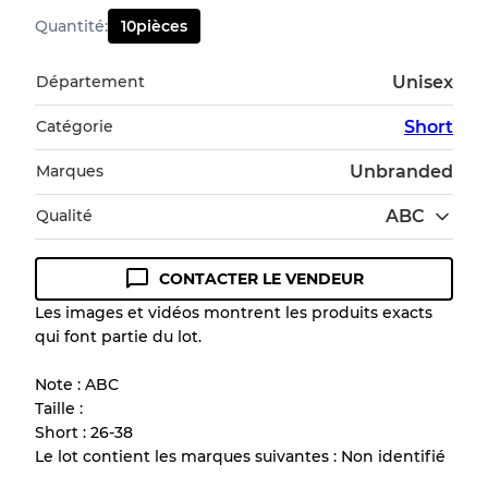
Quantité
:
10
pièces
Département
Unisex
Catégorie
Short
Marques
Unbranded
Qualité
ABC
CONTACTER LE VENDEUR
Guide des conditions
Les images et vidéos montrent les produits exacts
qui font partie du lot.
Tous les produits incluent un niveau de
qualité pour comprendre l'état et l'apparence
Note : ABC
de chaque article avant l'achat.
Taille :
Short : 26-38
Il y a une marge d'erreur allant jusqu'à
10%
Le lot contient les marques suivantes : Non identifié
en raison de la vente en gros