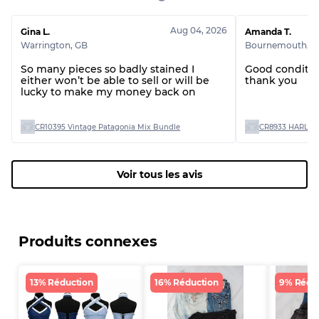
Aug 04, 2026
Gina L.
Amanda T.
Warrington
,
GB
Bournemouth
,
G
So many pieces so badly stained I
Good conditio
either won’t be able to sell or will be
thank you
lucky to make my money back on
CR10395 Vintage Patagonia Mix Bundle
CR8933 HARLEY
Voir tous les avis
Produits connexes
13% Réduction
16% Réduction
9% Rédu