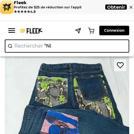
Fleek
×
Obtenir
Profitez de $25 de réduction sur l'appli
★★★★★
4.8
Connexion
Rechercher
"Nike"
>
>
Home
Short
CR9008 UPCYCLED PRINTED SHORTS