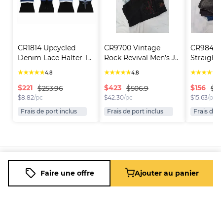
CR1814 Upcycled 
CR9700 Vintage 
CR9848 Y
Denim Lace Halter T..
Rock Revival Men’s J..
Straight
★
★
★
★
★
★
★
★
★
★
★
★
★
★
★
4.8
4.8
4
$
221
$
423
$
156
$253.96
$506.9
$17
$
8.82
/pc
$
42.30
/pc
$
15.63
/pc
Frais de port inclus
Frais de port inclus
Frais de 
Plateforme
Informations
Entreprise
Ressources
Faire une offre
Ajouter au panier
Vendre sur
FAQ
À propos
Nouveau
Fleek
de nous
Revendeur
Blog
Comment
Carrières
Revendeur
Assistance
ça marche
à Temps