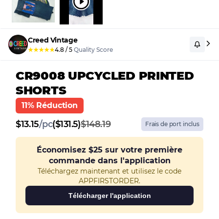
Creed Vintage
★
★
★
★
★
4.8
/
5
Quality Score
CR9008 UPCYCLED PRINTED
SHORTS
11% Réduction
$
13.15
/
pc
($131.5)
$148.19
Frais de port inclus
Économisez
$25
sur votre première
commande dans l'application
Téléchargez maintenant et utilisez le code
APPFIRSTORDER.
Télécharger l'application