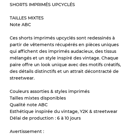
SHORTS IMPRIMÉS UPCYCLÉS
Notre système à 3 niveaux
TAILLES MIXTES
Note ABC
Presque neuf, usure légère
Qualité A
Ces shorts imprimés upcyclés sont redessinés à
partir de vêtements récupérés en pièces uniques
Peu utilisé
Qualité B
qui affichent des imprimés audacieux, des tissus
mélangés et un style inspiré des vintage. Chaque
paire offre un look unique avec des motifs créatifs,
Usure visible avec taches
Qualité C
des détails distinctifs et un attrait décontracté de
streetwear.
Couleurs assorties & styles imprimés
Tailles mixtes disponibles
Répartition pour ratios mixtes
Qualité note ABC
Esthétique inspirée du vintage, Y2K & streetwear
Qualité AB
70% A, 30% B
Délai de production : 6 à 10 jours
Qualité BC
60% B, 40% C
Qualité ABC
30% A, 40% B, 30% C
Avertissement :