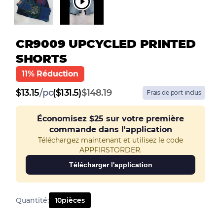
CR9009 UPCYCLED PRINTED
SHORTS
11% Réduction
$
13.15
/
pc
($131.5)
$148.19
Frais de port inclus
Économisez
$25
sur votre première
commande dans l'application
Téléchargez maintenant et utilisez le code
APPFIRSTORDER.
Télécharger l'application
Quantité
:
10
pièces