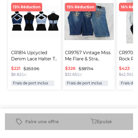
13% Réduction
15% Réduction
16% Rédu
CR1814 Upcycled 
CR9767 Vintage Miss 
CR9700 
Denim Lace Halter T..
Me Flare & Stra..
Rock Revi
$
221
$
326
$
423
$253.96
$387.14
$5
$
8.82
/pc
$
32.63
/pc
$
42.30
/pc
Frais de port inclus
Frais de port inclus
Frais de 
Plateforme
Informations
Entreprise
Ressources
Faire une offre
Épuisé
Vendre sur
FAQ
À propos
Nouveau
Fleek
de nous
Revendeur
Blog