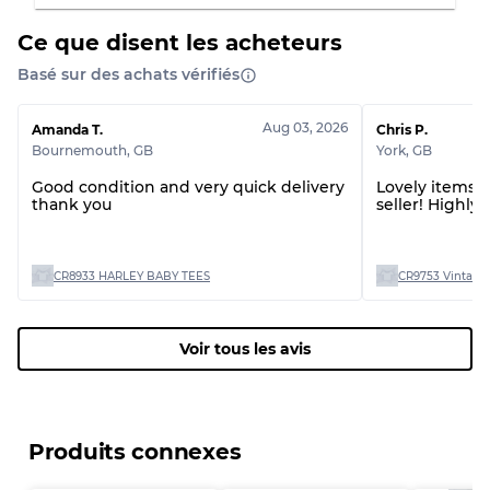
Ce que disent les acheteurs
Basé sur des achats vérifiés
Aug 03, 2026
Amanda T.
Chris P.
Bournemouth
,
GB
York
,
GB
Good condition and very quick delivery
Lovely items! 
thank you
seller! Highl
CR8933 HARLEY BABY TEES
CR9753 Vintage 
Voir tous les avis
Produits connexes