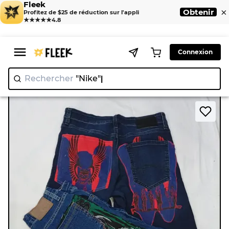
Fleek
×
Obtenir
Profitez de $25 de réduction sur l'appli
★★★★★
4.8
Connexion
Rechercher
"
>
>
Home
Short
CR9009 UPCYCLED PRINTED SHORTS