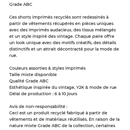
Grade ABC
Presque neuf, usure légère
Qualité A
Ces shorts imprimés recyclés sont redessinés à
partir de vêtements récupérés en pièces uniques
Peu utilisé
Qualité B
avec des imprimés audacieux, des tissus mélangés
et un style inspiré des vintage. Chaque paire offre
un look unique avec des motifs créatifs, des détails
Usure visible avec taches
Qualité C
distinctifs et un attrait décontracté pour la mode de
rue.
Couleurs assorties & styles imprimés
Taille mixte disponible
Répartition pour ratios mixtes
Qualité Grade ABC
Esthétique inspirée du vintage, Y2K & mode de rue
Qualité AB
70% A, 30% B
Délai de production : 6 à 10 jours
Qualité BC
60% B, 40% C
Qualité ABC
30% A, 40% B, 30% C
Avis de non-responsabilité :
Ceci est un produit recyclé fabriqué à partir de
vêtements et de matériaux réutilisés. En raison de la
nature mixte Grade ABC de la collection, certaines