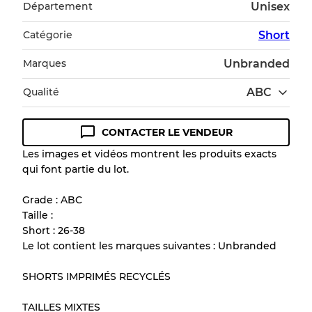
Département
Unisex
Catégorie
Short
Marques
Unbranded
Qualité
ABC
CONTACTER LE VENDEUR
Guide des conditions
Les images et vidéos montrent les produits exacts
qui font partie du lot.
Tous les produits incluent un niveau de
qualité pour comprendre l'état et l'apparence
Grade : ABC
de chaque article avant l'achat.
Taille :
Short : 26-38
Il y a une marge d'erreur allant jusqu'à
10%
Le lot contient les marques suivantes : Unbranded
en raison de la vente en gros
SHORTS IMPRIMÉS RECYCLÉS
Notre système à 3 niveaux
TAILLES MIXTES