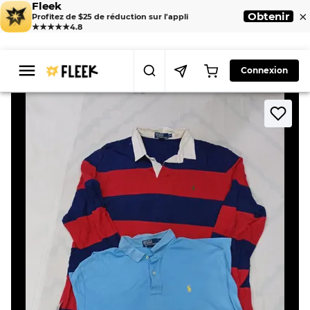
Fleek
×
Obtenir
Profitez de $25 de réduction sur l'appli
★★★★★
4.8
Connexion
>
>
Home
T-Shirt
CR9048 POLO T-SHIRTS