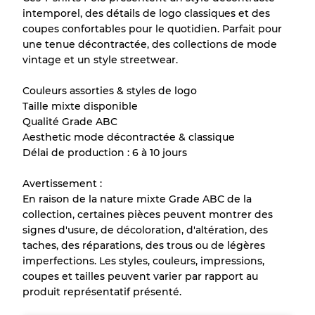
Peu utilisé
Qualité B
intemporel, des détails de logo classiques et des
coupes confortables pour le quotidien. Parfait pour
une tenue décontractée, des collections de mode
Usure visible avec taches
Qualité C
vintage et un style streetwear.
Couleurs assorties & styles de logo
Taille mixte disponible
Qualité Grade ABC
Répartition pour ratios mixtes
Aesthetic mode décontractée & classique
Délai de production : 6 à 10 jours
Qualité AB
70% A, 30% B
Qualité BC
60% B, 40% C
Avertissement :
Qualité ABC
30% A, 40% B, 30% C
En raison de la nature mixte Grade ABC de la
collection, certaines pièces peuvent montrer des
signes d'usure, de décoloration, d'altération, des
taches, des réparations, des trous ou de légères
imperfections. Les styles, couleurs, impressions,
coupes et tailles peuvent varier par rapport au
produit représentatif présenté.