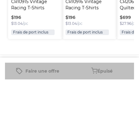
CR10915 Vintage 
CR10916 Vintage 
CR2062 
Racing T-Shirts
Racing T-Shirts
Quilted 
$
196
$
196
$
699
$
13.04
/pc
$
13.04
/pc
$
27.96
/pc
Frais de port inclus
Frais de port inclus
Frais de 
Plateforme
Informations
Entreprise
Ressources
Faire une offre
Épuisé
Vendre sur
FAQ
À propos
Nouveau
Fleek
de nous
Revendeur
Blog
Comment
Carrières
Revendeur
Assistance
ça marche
à Temps
Plein
Télécharger
l'application
Entreprise
mobile