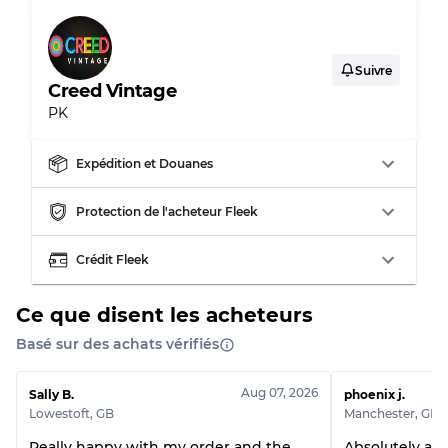
Suivre
Creed Vintage
PK
Expédition et Douanes
Protection de l'acheteur Fleek
Crédit Fleek
Ce que disent les acheteurs
Basé sur des achats vérifiés
Aug 07, 2026
Sally B.
phoenix j.
Lowestoft
,
GB
Manchester
,
GB
Really happy with my order and the
Absolutely ama