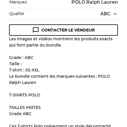
Marques
POLO Ralph Lauren
Qualité
ABC
CONTACTER LE VENDEUR
Guide des conditions
Les images et vidéos montrent les produits exacts
qui font partie du bundle.
Tous les produits incluent un niveau de
qualité pour comprendre l'état et l'apparence
Grade : ABC
de chaque article avant l'achat.
Taille :
T-shirt : XS-XXL
Il y a une marge d'erreur allant jusqu'à
10%
Le bundle contient les marques suivantes : POLO
en raison de la vente en gros
Ralph Lauren
T-SHIRTS POLO
Notre système à 3 niveaux
TAILLES MIXTES
Grade ABC
Presque neuf, usure légère
Qualité A
Ces T-shirts Polo présentent un style décontracté