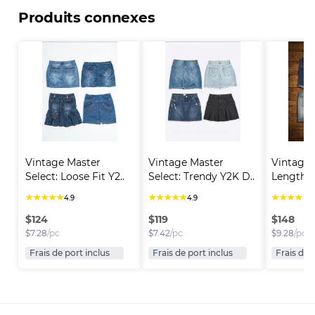
Produits connexes
Vintage Master 
Vintage Master 
Vintage 
Select: Loose Fit Y2..
Select: Trendy Y2K D..
Length D
★
★
★
★
★
★
★
★
★
★
★
★
★
★
★
4.9
4.9
4
$
124
$
119
$
148
$
7.28
/pc
$
7.42
/pc
$
9.28
/pc
Frais de port inclus
Frais de port inclus
Frais de 