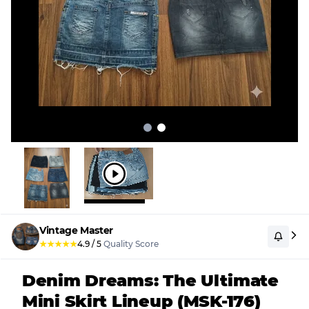
Vintage Master
★
★
★
★
★
4.9
/
5
Quality Score
Denim Dreams: The Ultimate
Mini Skirt Lineup (MSK-176)