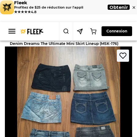
Fleek
×
Obtenir
Profitez de $25 de réduction sur l'appli
★★★★★
4.8
Connexion
>
>
Home
Skirt
Denim Dreams: The Ultimate Mini Skirt Lineup (MSK-176)