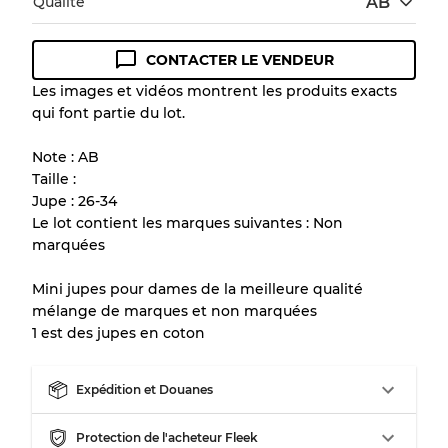
Qualité
AB
CONTACTER LE VENDEUR
Guide des conditions
Les images et vidéos montrent les produits exacts
qui font partie du lot.
Tous les produits incluent un niveau de
qualité pour comprendre l'état et l'apparence
Note : AB
de chaque article avant l'achat.
Taille :
Jupe : 26-34
Il y a une marge d'erreur allant jusqu'à
10%
Le lot contient les marques suivantes : Non
en raison de la vente en gros
marquées
Mini jupes pour dames de la meilleure qualité
Notre système à 3 niveaux
mélange de marques et non marquées
1 est des jupes en coton
Presque neuf, usure légère
Qualité A
Expédition et Douanes
Peu utilisé
Qualité B
Protection de l'acheteur Fleek