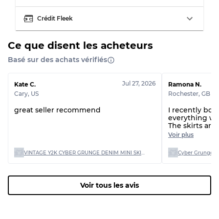
Usure visible avec taches
Qualité C
Crédit Fleek
Ce que disent les acheteurs
Basé sur des achats vérifiés
Répartition pour ratios mixtes
Jul 27, 2026
Kate C.
Ramona N.
Qualité AB
70% A, 30% B
Cary
,
US
Rochester
,
GB
Qualité BC
60% B, 40% C
Qualité ABC
30% A, 40% B, 30% C
great seller recommend
I recently bou
everything wa
The skirts are
is great. I wil
Voir plus
shop again!Op
VINTAGE Y2K CYBER GRUNGE DENIM MINI SKIRTS (VM-17)
Voir tous les avis