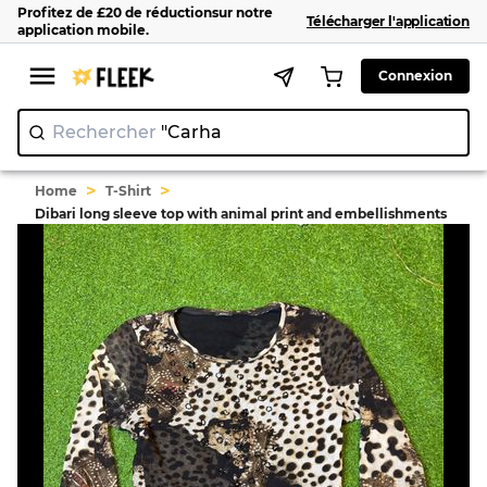
Profitez de
£20
de réduction
sur notre
Télécharger l'application
application mobile
.
Connexion
Rechercher
"
|
>
>
Home
T-Shirt
Dibari long sleeve top with animal print and embellishments