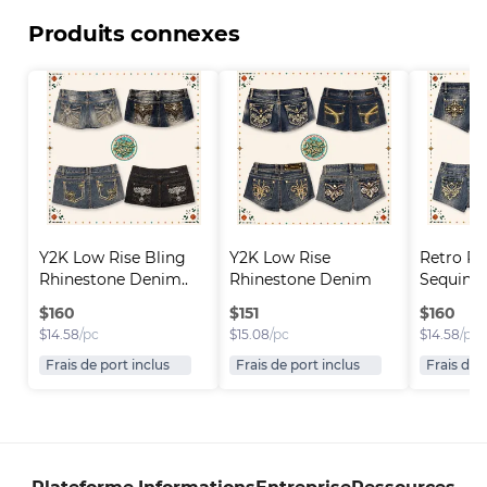
Produits connexes
Y2K Low Rise Bling 
Y2K Low Rise 
Retro Rh
Rhinestone Denim..
Rhinestone Denim 
Sequin D
Short..
$
160
$
151
$
160
$
14.58
/pc
$
15.08
/pc
$
14.58
/pc
Frais de port inclus
Frais de port inclus
Frais de 