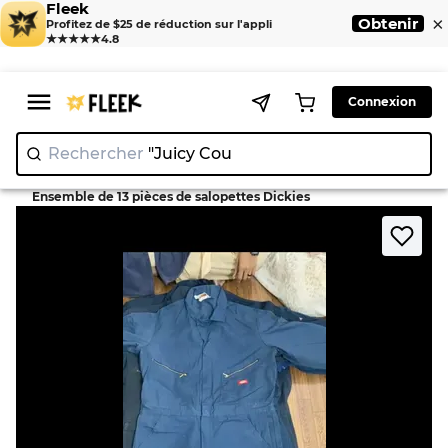
Fleek
×
Obtenir
Profitez de $25 de réduction sur l'appli
★★★★★
4.8
Connexion
Rechercher
"Juic
>
>
Home
Dungarees
Ensemble de 13 pièces de salopettes Dickies