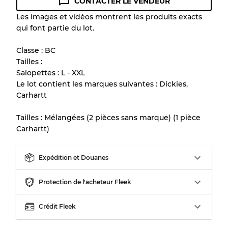
CONTACTER LE VENDEUR
Guide des conditions
Les images et vidéos montrent les produits exacts
qui font partie du lot.
Tous les produits incluent un niveau de
qualité pour comprendre l'état et l'apparence
Classe : BC
de chaque article avant l'achat.
Tailles :
Salopettes : L - XXL
Il y a une marge d'erreur allant jusqu'à
10%
Le lot contient les marques suivantes : Dickies,
en raison de la vente en gros
Carhartt
Tailles : Mélangées (2 pièces sans marque) (1 pièce
Notre système à 3 niveaux
Carhartt)
Presque neuf, usure légère
Qualité A
Expédition et Douanes
Protection de l'acheteur Fleek
Peu utilisé
Qualité B
Crédit Fleek
Usure visible avec taches
Qualité C