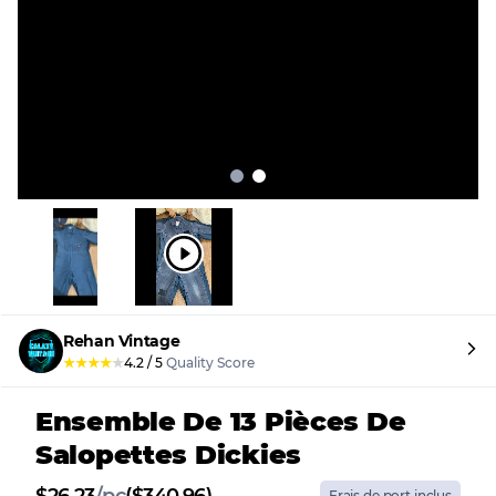
Rehan Vintage
★
★
★
★
★
4.2
/
5
Quality Score
Ensemble De 13 Pièces De
Salopettes Dickies
Frais de port inclus