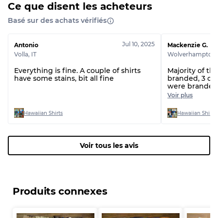
Ce que disent les acheteurs
Basé sur des achats vérifiés
Répartition pour ratios mixtes
Jul 10, 2025
Antonio
Mackenzie G.
Volla
,
IT
Wolverhampton
Qualité AB
70% A, 30% B
Qualité BC
60% B, 40% C
Everything is fine. A couple of shirts
Majority of the shirts were non
have some stains, bit all fine
branded, 3 of
Qualité ABC
30% A, 40% B, 30% C
were branded.
the issue AV
Voir plus
Hawaiian Shirts
Hawaiian Shirts
Voir tous les avis
Produits connexes