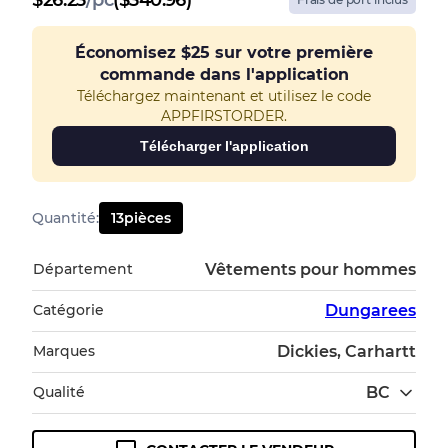
$
26.23
/
pc
($340.96)
Économisez
$25
sur votre première
commande dans l'application
Téléchargez maintenant et utilisez le code
APPFIRSTORDER.
Télécharger l'application
Quantité
:
13
pièces
Département
Vêtements pour hommes
Catégorie
Dungarees
Marques
Dickies, Carhartt
Qualité
BC