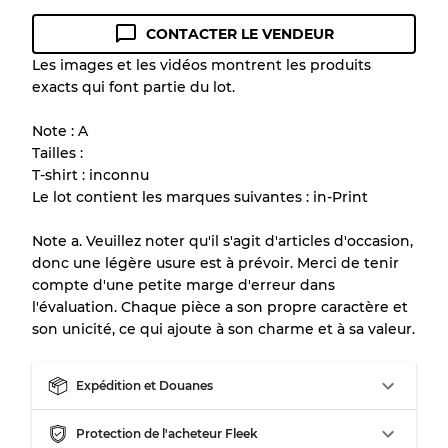
CONTACTER LE VENDEUR
Guide des conditions
Les images et les vidéos montrent les produits
exacts qui font partie du lot.
Tous les produits incluent un niveau de
qualité pour comprendre l'état et l'apparence
Note : A
de chaque article avant l'achat.
Tailles :
T-shirt : inconnu
Il y a une marge d'erreur allant jusqu'à
10%
Le lot contient les marques suivantes : in-Print
en raison de la vente en gros
Note a. Veuillez noter qu'il s'agit d'articles d'occasion,
donc une légère usure est à prévoir. Merci de tenir
Notre système à 3 niveaux
compte d'une petite marge d'erreur dans
l'évaluation. Chaque pièce a son propre caractère et
son unicité, ce qui ajoute à son charme et à sa valeur.
Presque neuf, usure légère
Qualité A
Expédition et Douanes
Peu utilisé
Qualité B
Protection de l'acheteur Fleek