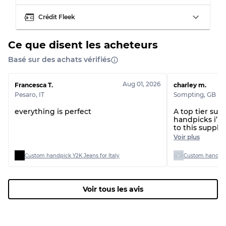
Usure visible avec taches
Qualité C
Crédit Fleek
Ce que disent les acheteurs
Basé sur des achats vérifiés
Répartition pour ratios mixtes
Qualité AB
70% A, 30% B
Aug 01, 2026
Francesca T.
charley m.
Qualité BC
60% B, 40% C
Pesaro
,
IT
Sompting
,
GB
Qualité ABC
30% A, 40% B, 30% C
everything is perfect
A top tier sup
handpicks i’l
to this suppli
thanks!
Voir plus
Custom handpick Y2K Jeans for Italy
Voir tous les avis