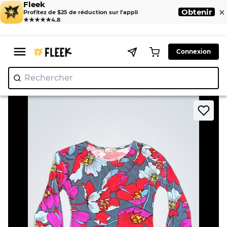
Fleek
×
Obtenir
Profitez de $25 de réduction sur l'appli
★★★★★
4.8
Connexion
Rechercher
"Ni
|
>
>
Home
T-Shirt
In-Print Floral Long Sleeve Top