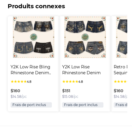
Produits connexes
Y2K Low Rise Bling 
Y2K Low Rise 
Retro Rh
Rhinestone Denim..
Rhinestone Denim 
Sequin D
Short..
★
★
★
★
★
★
★
★
★
★
★
★
★
★
★
4.8
4.8
4
$
160
$
151
$
160
$
14.58
/pc
$
15.08
/pc
$
14.58
/pc
Frais de port inclus
Frais de port inclus
Frais de 