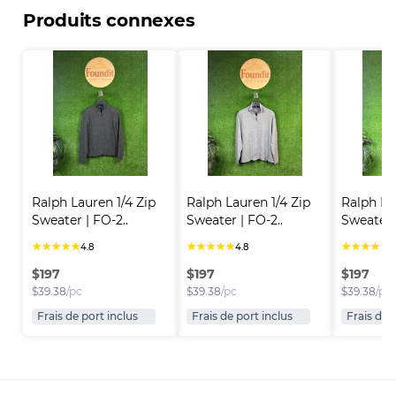
Produits connexes
Ralph Lauren 1/4 Zip 
Ralph Lauren 1/4 Zip 
Ralph Lau
Sweater | FO-2..
Sweater | FO-2..
Sweater |
★
★
★
★
★
★
★
★
★
★
★
★
★
★
★
4.8
4.8
4
$
197
$
197
$
197
$
39.38
/pc
$
39.38
/pc
$
39.38
/pc
Frais de port inclus
Frais de port inclus
Frais de 