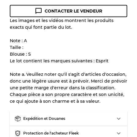
CONTACTER LE VENDEUR
Guide des conditions
Les images et les vidéos montrent les produits
exacts qui font partie du lot.
Tous les produits incluent un niveau de
qualité pour comprendre l'état et l'apparence
Note : A
de chaque article avant l'achat.
Taille :
Blouse : S
Il y a une marge d'erreur allant jusqu'à
10%
Le lot contient les marques suivantes : Esprit
en raison de la vente en gros
Note a. Veuillez noter qu'il s'agit d'articles d'occasion,
donc une légère usure est à prévoir. Merci de prévoir
Notre système à 3 niveaux
une petite marge d'erreur dans la classification.
Chaque pièce a son propre caractère et son unicité,
ce qui ajoute à son charme et à sa valeur.
Presque neuf, usure légère
Qualité A
Expédition et Douanes
Peu utilisé
Qualité B
Protection de l'acheteur Fleek