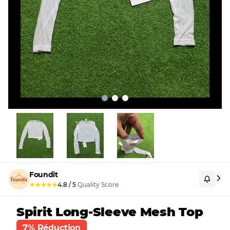
Foundit
★
★
★
★
★
4.8
/
5
Quality Score
Spirit Long-Sleeve Mesh Top
7% Réduction