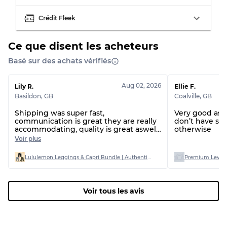
Usure visible avec taches
Qualité C
Crédit Fleek
Ce que disent les acheteurs
Basé sur des achats vérifiés
Répartition pour ratios mixtes
Qualité AB
70% A, 30% B
Aug 02, 2026
Lily R.
Ellie F.
Qualité BC
60% B, 40% C
Basildon
,
GB
Coalville
,
GB
Qualité ABC
30% A, 40% B, 30% C
Shipping was super fast,
Very good as 
communication is great they are really
don’t have si
accommodating, quality is great aswell
otherwise
I bought AB graded and only one item
Voir plus
had a stain on out of 20
Lululemon Leggings & Capri Bundle | Authentic Stock | Mixed Sizes (AB Grade)
Premium Levi’s
Voir tous les avis