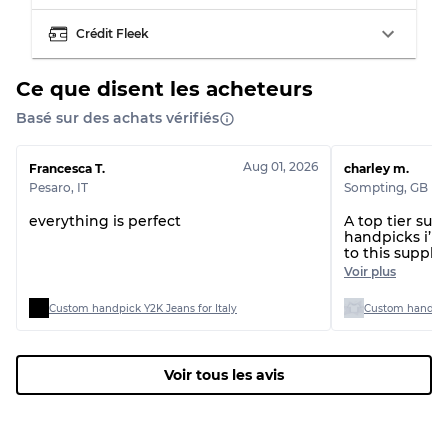
Usure visible avec taches
Qualité C
Crédit Fleek
Ce que disent les acheteurs
Basé sur des achats vérifiés
Répartition pour ratios mixtes
Qualité AB
70% A, 30% B
Aug 01, 2026
Francesca T.
charley m.
Qualité BC
60% B, 40% C
Pesaro
,
IT
Sompting
,
GB
Qualité ABC
30% A, 40% B, 30% C
everything is perfect
A top tier sup
handpicks i’l
to this suppli
thanks!
Voir plus
Custom handpick Y2K Jeans for Italy
Voir tous les avis