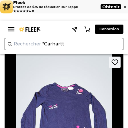
Fleek
×
Obtenir
Profitez de $25 de réduction sur l'appli
★★★★★
4.8
Connexion
Rechercher
"Carh
>
>
Home
T-Shirt
Etam Navy Graphic Long-Sleeve T-Shirt