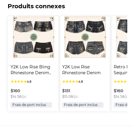
Produits connexes
Y2K Low Rise Bling 
Y2K Low Rise 
Retro Rh
Rhinestone Denim..
Rhinestone Denim 
Sequin D
Short..
★
★
★
★
★
★
★
★
★
★
★
★
★
★
★
4.8
4.8
4
$
160
$
151
$
160
$
14.58
/pc
$
15.08
/pc
$
14.58
/pc
Frais de port inclus
Frais de port inclus
Frais de 