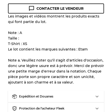
CONTACTER LE VENDEUR
Guide des conditions
Les images et vidéos montrent les produits exacts
qui font partie du lot.
Tous les produits incluent un niveau de
qualité pour comprendre l'état et l'apparence
Note : A
de chaque article avant l'achat.
Taille :
T-Shirt : XS
Il y a une marge d'erreur allant jusqu'à
10%
Le lot contient les marques suivantes : Etam
en raison de la vente en gros
Note a. Veuillez noter qu'il s'agit d'articles d'occasion,
donc une légère usure est à prévoir. Merci de prévoir
Notre système à 3 niveaux
une petite marge d'erreur dans la notation. Chaque
pièce porte son propre caractère et son unicité,
ajoutant à son charme et à sa valeur.
Presque neuf, usure légère
Qualité A
Expédition et Douanes
Peu utilisé
Qualité B
Protection de l'acheteur Fleek