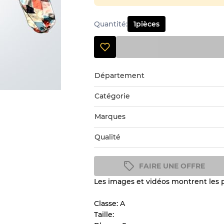
Quantité
:
1
pièces
Département
Catégorie
Marques
Qualité
FAIRE UNE OFFRE
Les images et vidéos montrent les pr
Guide des conditions
Tous les produits incluent un
Classe: A
l'état et l'apparence de chaque
Taille: