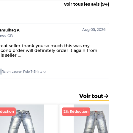
Voir tous les avis (94)
60% B, 40% C
30% A, 40% B, 30% C
Aug 05, 2026
namulhaq P.
ess
,
GB
reat seller thank you so much this was my
econd order will definitely order it again from
is seller
hank you 🤩
Ralph Lauren Polo T-Shirts 👕
Voir tout
duction
2% Réduction