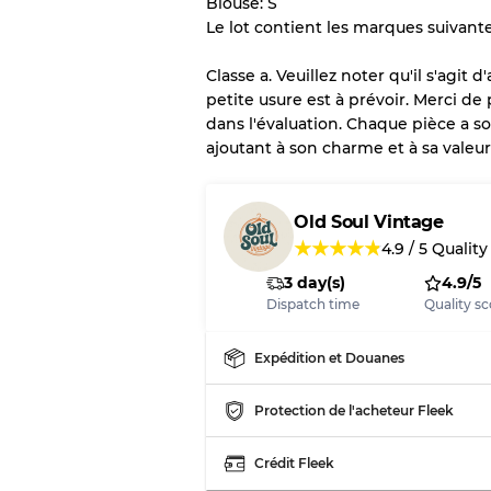
Blouse: S
Le lot contient les marques suivante
Il y a une marge d'erreur al
vente en gros
Classe a. Veuillez noter qu'il s'agit
petite usure est à prévoir. Merci d
dans l'évaluation. Chaque pièce a so
Notre système à 3 niveau
ajoutant à son charme et à sa valeur
Presque neuf, usure 
Qualité A
Old Soul Vintage
★
★
★
★
★
4.9
/
5
Quality
Peu utilisé
Qualité B
3 day(s)
4.9/5
Dispatch time
Quality sc
Usure visible avec t
Qualité C
Expédition et Douanes
Protection de l'acheteur Fleek
Répartition pour ratios m
Crédit Fleek
Qualité AB