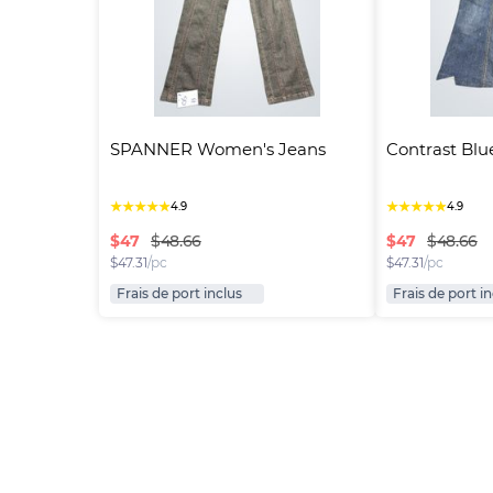
SPANNER Women's Jeans
Contrast Blu
★
★
★
★
★
★
★
★
★
★
4.9
4.9
$
47
$
47
$48.66
$48.66
$
47.31
/pc
$
47.31
/pc
Frais de port inclus
Frais de port i