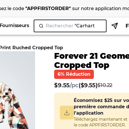
isez le code
"
APPFIRSTORDER
"
sur notre
application mo
Fournisseurs
Rechercher
"
|
 Print Ruched Cropped Top
Forever 21 Geome
Cropped Top
6% Réduction
$
9.55
/
pc
($9.55)
$10.22
Économisez
$25
sur vo
première commande 
l'application
Téléchargez maintenant et u
le code APPFIRSTORDER.