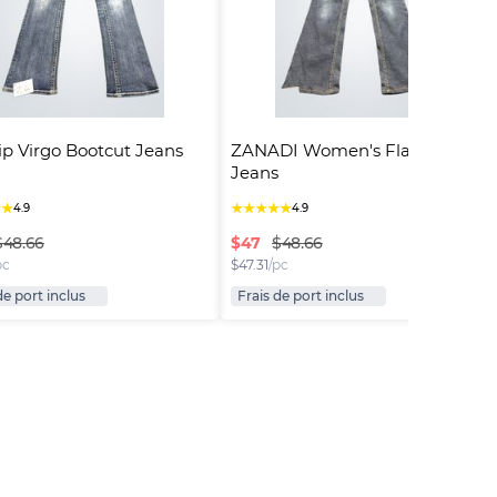
ip Virgo Bootcut Jeans
ZANADI Women's Flared 
Jeans
★
★
★
★
★
★
★
4.9
4.9
$
47
$48.66
$48.66
pc
$
47.31
/pc
de port inclus
Frais de port inclus