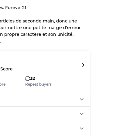
s: Forever21
lant jusqu'à
10%
en raison de la
 d'articles de seconde main, donc une
e permettre une petite marge d'erreur
n propre caractère et son unicité,
x
.
légère
 Score
32
ore
Repeat buyers
aches
ixtes
70% A, 30% B