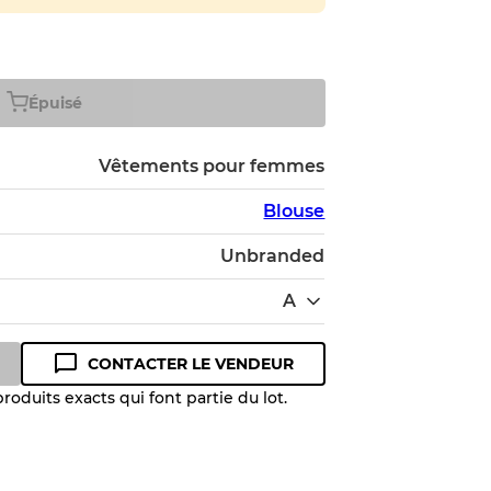
Épuisé
Vêtements pour femmes
Blouse
Unbranded
A
CONTACTER LE VENDEUR
oduits exacts qui font partie du lot.
 niveau de qualité pour comprendre
 article avant l'achat.