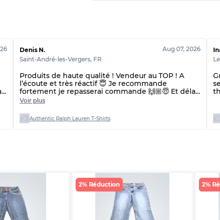
Qualité BC
Qualité ABC
026
Aug 07, 2026
Denis N.
I
Saint-André-les-Vergers
,
FR
Le
Produits de haute qualité ! Vendeur au TOP ! A
G
l’écoute et très réactif 😇 Je recommande
s
i
fortement je repasserai commande 🙌🏼😇 Et délai
th
de livraison plus rapide que prévu !! 👌merci
T
Voir plus
beaucoup 🙏
Authentic Ralph Lauren T-Shirts
2% Réduction
2% Ré