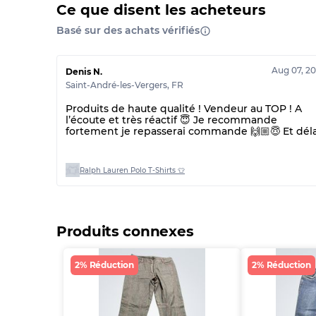
Ce que disent les acheteurs
Basé sur des achats vérifiés
Aug 07, 2
Denis N.
Saint-André-les-Vergers
,
FR
Produits de haute qualité ! Vendeur au TOP ! A
l’écoute et très réactif 😇 Je recommande
fortement je repasserai commande 🙌🏼😇 Et déla
de livraison plus rapide que prévu !! 👌
Ralph Lauren Polo T-Shirts 👕
Produits connexes
2% Réduction
2% Réduction