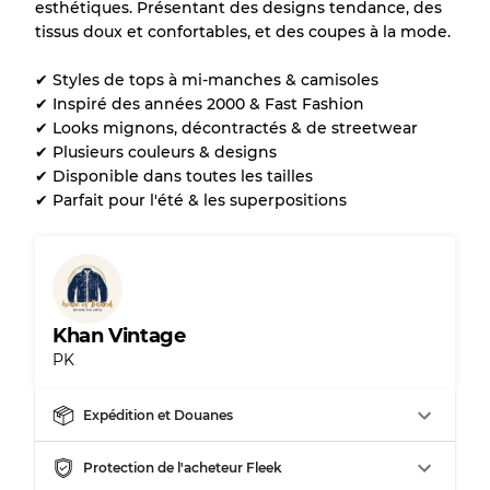
esthétiques. Présentant des designs tendance, des
Presque neuf, usure légère
Qualité A
tissus doux et confortables, et des coupes à la mode.
Peu utilisé
Qualité B
✔ Styles de tops à mi-manches & camisoles
✔ Inspiré des années 2000 & Fast Fashion
✔ Looks mignons, décontractés & de streetwear
Usure visible avec taches
Qualité C
✔ Plusieurs couleurs & designs
✔ Disponible dans toutes les tailles
✔ Parfait pour l'été & les superpositions
Répartition pour ratios mixtes
Qualité AB
70% A, 30% B
Qualité BC
60% B, 40% C
Khan Vintage
Qualité ABC
30% A, 40% B, 30% C
PK
Expédition et Douanes
Protection de l'acheteur Fleek