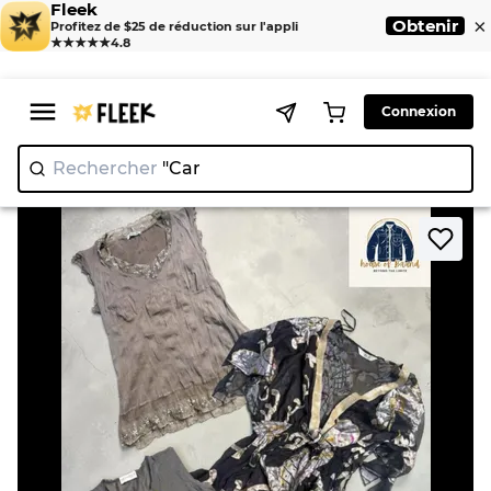
Fleek
×
Obtenir
Profitez de $25 de réduction sur l'appli
★★★★★
4.8
Connexion
Rechercher
"
|
>
>
Home
Camisole
Full sleeve