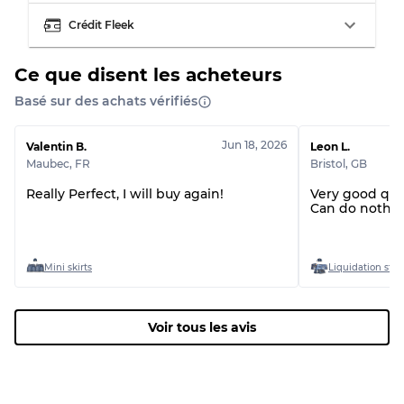
Crédit Fleek
Ce que disent les acheteurs
Basé sur des achats vérifiés
Jun 18, 2026
Valentin B.
Leon L.
Maubec
,
FR
Bristol
,
GB
Really Perfect, I will buy again!
Very good qua
Can do nothin
Mini skirts
Liquidation stoc
Voir tous les avis