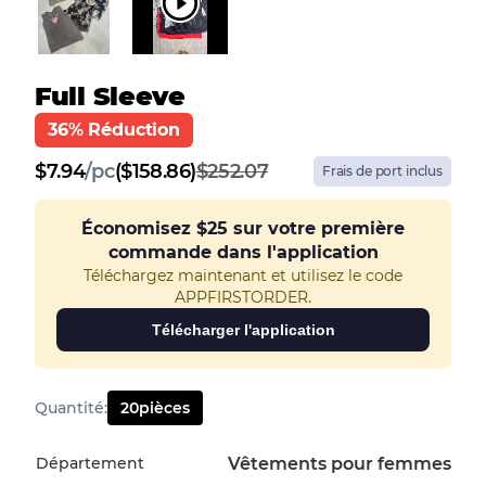
Full Sleeve
36% Réduction
$
7.94
/
pc
($158.86)
$252.07
Frais de port inclus
Économisez
$25
sur votre première
commande dans l'application
Téléchargez maintenant et utilisez le code
APPFIRSTORDER.
Télécharger l'application
Quantité
:
20
pièces
Département
Vêtements pour femmes