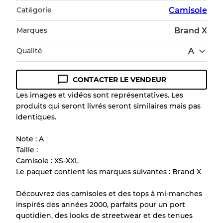
Catégorie
Camisole
Marques
Brand X
Qualité
A
CONTACTER LE VENDEUR
Guide des conditions
Les images et vidéos sont représentatives. Les
produits qui seront livrés seront similaires mais pas
Tous les produits incluent un niveau de
identiques.
qualité pour comprendre l'état et l'apparence
de chaque article avant l'achat.
Note : A
Taille :
Il y a une marge d'erreur allant jusqu'à
10%
Camisole : XS-XXL
en raison de la vente en gros
Le paquet contient les marques suivantes : Brand X
Découvrez des camisoles et des tops à mi-manches
Notre système à 3 niveaux
inspirés des années 2000, parfaits pour un port
quotidien, des looks de streetwear et des tenues