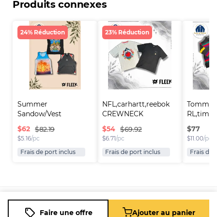
Produits connexes
24% Réduction
23% Réduction
Summer 
NFL,carhartt,reebok 
Tommy Hi
Sandow/Vest
CREWNECK
RL,timber
$
62
$
54
$
77
$82.19
$69.92
$
5.16
/pc
$
6.71
/pc
$
11.00
/pc
Frais de port inclus
Frais de port inclus
Frais de 
Plateforme
Informations
Entreprise
Ressources
Faire une offre
Ajouter au panier