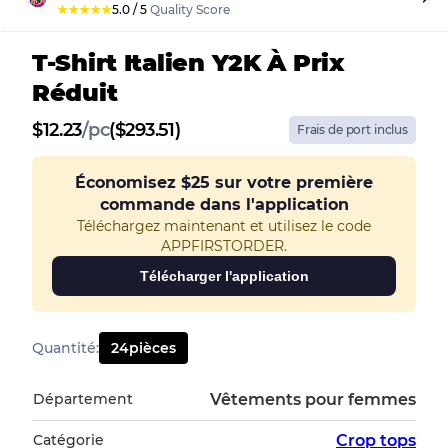
★
★
★
★
★
5.0
/
5
Quality Score
T-Shirt Italien Y2K À Prix
Réduit
$
12.23
/
pc
($293.51)
Frais de port inclus
Économisez
$25
sur votre première
commande dans l'application
Téléchargez maintenant et utilisez le code
APPFIRSTORDER.
Télécharger l'application
Quantité
:
24
pièces
Département
Vêtements pour femmes
Catégorie
Crop tops