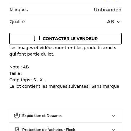
Marques
Unbranded
Qualité
AB
CONTACTER LE VENDEUR
Guide des conditions
Les images et vidéos montrent les produits exacts
qui font partie du lot.
Tous les produits incluent un niveau de
qualité pour comprendre l'état et l'apparence
Note : AB
de chaque article avant l'achat.
Taille :
Crop tops : S - XL
Il y a une marge d'erreur allant jusqu'à
10%
Le lot contient les marques suivantes : Sans marque
en raison de la vente en gros
Notre système à 3 niveaux
Expédition et Douanes
Presque neuf, usure légère
Qualité A
Protection de l'acheteur Fleek