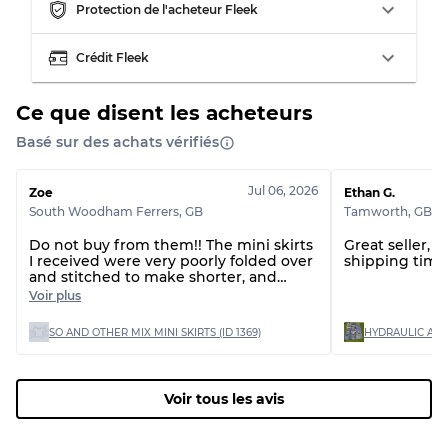
Usure visible avec taches
Qualité C
Protection de l'acheteur Fleek
Crédit Fleek
Ce que disent les acheteurs
Répartition pour ratios mixtes
Basé sur des achats vérifiés
Qualité AB
70% A, 30% B
Qualité BC
60% B, 40% C
Jul 06, 2026
Zoe
Ethan G.
Qualité ABC
30% A, 40% B, 30% C
South Woodham Ferrers
,
GB
Tamworth
,
GB
Do not buy from them!! The mini skirts
Great seller, 
I received were very poorly folded over
shipping time 
and stitched to make shorter, and
there are huge stains on 2 of the skirts,
Voir plus
which are un-washable!! The customer
service to resolve this issue is
SO AND OTHER MIX MINI SKIRTS (ID 1369)
absolutely horrific, saying the quality is
fine as one of the stains is 'on the
inside'? Terrible. This does not matter
when my reselling could be effective
Voir tous les avis
with bad reviews! I will never be
buying from them again! AVOID!!!!