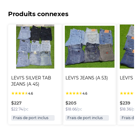
Produits connexes
LEVI’S SILVER TAB 
LEVI’S JEANS (A 53)
LEVI’S J
JEANS (A 45)
★
★
★
★
★
★
★
★
★
★
★
★
★
★
★
4.6
4.6
4
$
227
$
205
$
239
$
22.74
/pc
$
18.66
/pc
$
18.36
/pc
Frais de port inclus
Frais de port inclus
Frais de 