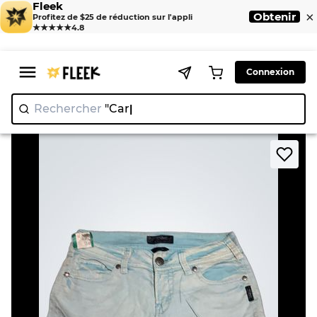
Fleek
×
Obtenir
Profitez de $25 de réduction sur l'appli
★★★★★
4.8
Connexion
Rechercher
|
>
>
Home
Skirt
Silver Jeans Co. Denim Skirt