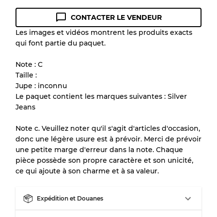
CONTACTER LE VENDEUR
Guide des conditions
Les images et vidéos montrent les produits exacts
qui font partie du paquet.
Tous les produits incluent un niveau de
qualité pour comprendre l'état et l'apparence
Note : C
de chaque article avant l'achat.
Taille :
Jupe : inconnu
Il y a une marge d'erreur allant jusqu'à
10%
Le paquet contient les marques suivantes : Silver
en raison de la vente en gros
Jeans
Note c. Veuillez noter qu'il s'agit d'articles d'occasion,
Notre système à 3 niveaux
donc une légère usure est à prévoir. Merci de prévoir
une petite marge d'erreur dans la note. Chaque
pièce possède son propre caractère et son unicité,
Presque neuf, usure légère
Qualité A
ce qui ajoute à son charme et à sa valeur.
Peu utilisé
Qualité B
Expédition et Douanes