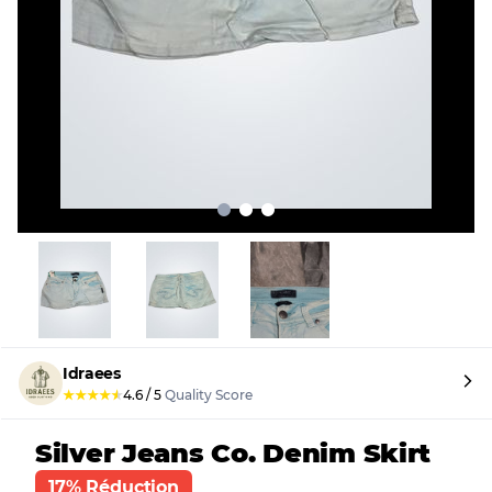
Idraees
★
★
★
★
★
4.6
/
5
Quality Score
Silver Jeans Co. Denim Skirt
17% Réduction