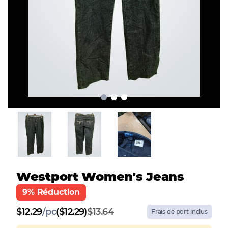
Westport Women's Jeans
9% Réduction
$
12.29
/
pc
($12.29)
$13.64
Frais de port inclus