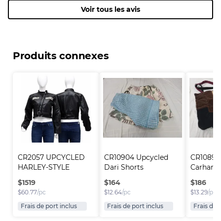
Voir tous les avis
Produits connexes
CR2057 UPCYCLED 
CR10904 Upcycled 
CR10897
HARLEY-STYLE 
Dari Shorts
Carhartt
CROPPE..
$
1519
$
164
$
186
$
60.77
/pc
$
12.64
/pc
$
13.29
/pc
Frais de port inclus
Frais de port inclus
Frais de 