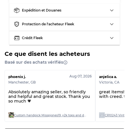
Expédition et Douanes
Répartition pour ratios mixtes
Protection de l'acheteur Fleek
Qualité AB
70% A, 30% B
Qualité BC
60% B, 40% C
Crédit Fleek
Qualité ABC
30% A, 40% B, 30% C
Ce que disent les acheteurs
Basé sur des achats vérifiés
Aug 07, 2026
phoenix j.
anjelica a.
Manchester
,
GB
Victoria
,
CA
Absolutely amazing seller, so friendly
great items! 
and helpful and great stock. Thank you
with creed. th
so much 💗
Custom handpick Misspjones19, y2k tops and dresses
CR10243 Vintage