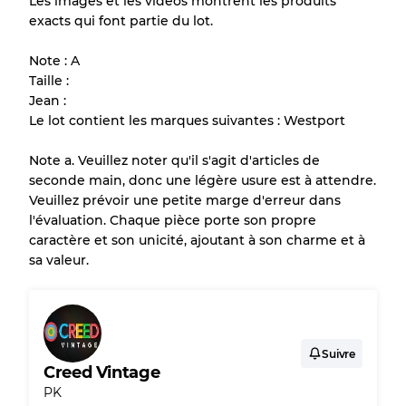
Les images et les vidéos montrent les produits
exacts qui font partie du lot.
Tous les produits incluent un niveau de
qualité pour comprendre l'état et l'apparence
Note : A
de chaque article avant l'achat.
Taille :
Jean :
Il y a une marge d'erreur allant jusqu'à
10%
Le lot contient les marques suivantes : Westport
en raison de la vente en gros
Note a. Veuillez noter qu'il s'agit d'articles de
seconde main, donc une légère usure est à attendre.
Notre système à 3 niveaux
Veuillez prévoir une petite marge d'erreur dans
l'évaluation. Chaque pièce porte son propre
caractère et son unicité, ajoutant à son charme et à
Presque neuf, usure légère
Qualité A
sa valeur.
Peu utilisé
Qualité B
Usure visible avec taches
Qualité C
Suivre
Creed Vintage
PK