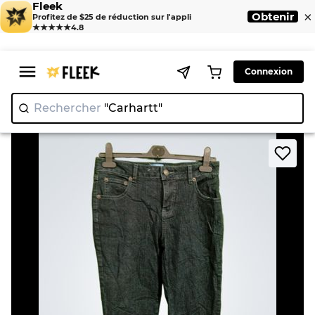
Fleek
×
Obtenir
Profitez de $25 de réduction sur l'appli
★★★★★
4.8
Connexion
Rechercher
"Carh
>
>
Home
Jean
Westport Women's Jeans