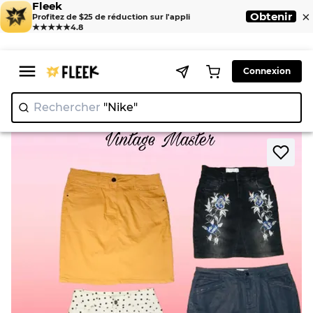
Fleek
×
Obtenir
Profitez de $25 de réduction sur l'appli
★★★★★
4.8
Connexion
Rechercher
"Nike"
|
>
>
Home
Skirts
Jupes midi Y2K 11 pièces