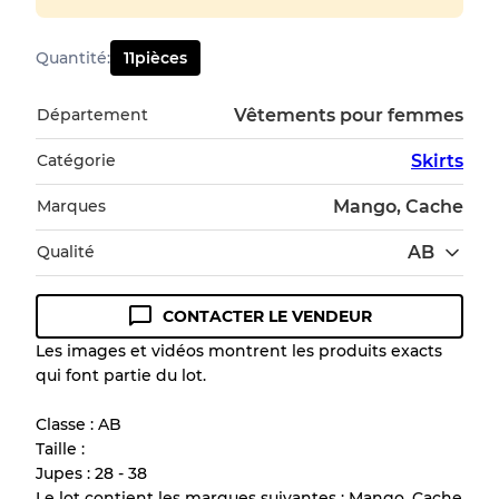
Quantité
:
11
pièces
Département
Vêtements pour femmes
Catégorie
Skirts
Marques
Mango, Cache
Qualité
AB
CONTACTER LE VENDEUR
Guide des conditions
Les images et vidéos montrent les produits exacts
qui font partie du lot.
Tous les produits incluent un niveau de
qualité pour comprendre l'état et l'apparence
Classe : AB
de chaque article avant l'achat.
Taille :
Jupes : 28 - 38
Il y a une marge d'erreur allant jusqu'à
10%
Le lot contient les marques suivantes : Mango, Cache