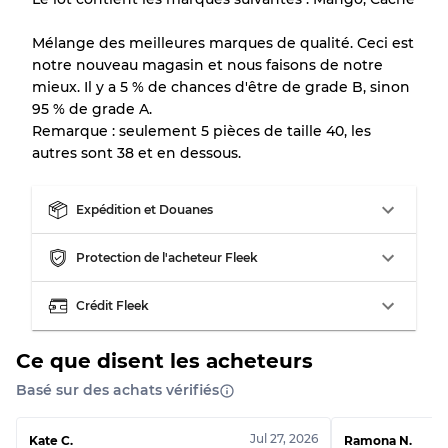
en raison de la vente en gros
Mélange des meilleures marques de qualité. Ceci est
notre nouveau magasin et nous faisons de notre
Notre système à 3 niveaux
mieux. Il y a 5 % de chances d'être de grade B, sinon
95 % de grade A.
Remarque : seulement 5 pièces de taille 40, les
Presque neuf, usure légère
Qualité A
autres sont 38 et en dessous.
Peu utilisé
Qualité B
Expédition et Douanes
Usure visible avec taches
Qualité C
Protection de l'acheteur Fleek
Crédit Fleek
Ce que disent les acheteurs
Répartition pour ratios mixtes
Basé sur des achats vérifiés
Qualité AB
70% A, 30% B
Qualité BC
60% B, 40% C
Jul 27, 2026
Kate C.
Ramona N.