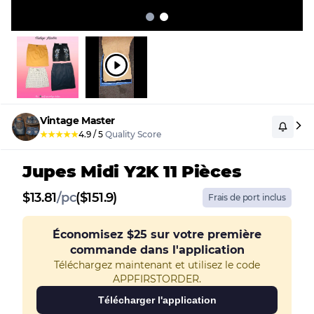
Vintage Master
★
★
★
★
★
4.9
/
5
Quality Score
Jupes Midi Y2K 11 Pièces
$
13.81
/
pc
($151.9)
Frais de port inclus
Économisez
$25
sur votre première
commande dans l'application
Téléchargez maintenant et utilisez le code
APPFIRSTORDER.
Télécharger l'application