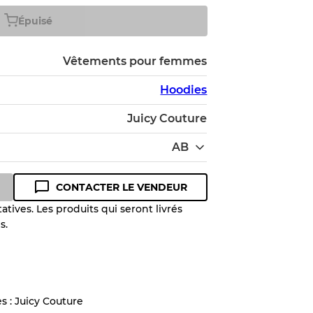
Épuisé
Vêtements pour femmes
Hoodies
Juicy Couture
AB
CONTACTER LE VENDEUR
tives. Les produits qui seront livrés
s.
 niveau de qualité pour comprendre
 article avant l'achat.
lant jusqu'à
10%
en raison de la
s : Juicy Couture