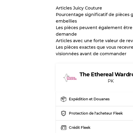
Articles Juicy Couture
Pourcentage significatif de pièces
Notre système à 3 niveau
embellies
Les pièces peuvent également être v
Presque neuf, usure 
Qualité A
demande
Articles avec une forte valeur de re
Les pièces exactes que vous recev
Peu utilisé
Qualité B
visionnées avant de commander
Usure visible avec t
Qualité C
The Ethereal Wardr
PK
Expédition et Douanes
Répartition pour ratios m
Qualité AB
Protection de l'acheteur Fleek
Qualité BC
Qualité ABC
Crédit Fleek