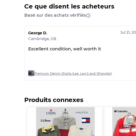
Ce que disent les acheteurs
Basé sur des achats vérifiés
Jul 21, 2
George D.
Cambridge
,
GB
Excellent condition, well worth it
Premium Denim Shorts (Lee, Levi's and Wrangler)
Produits connexes