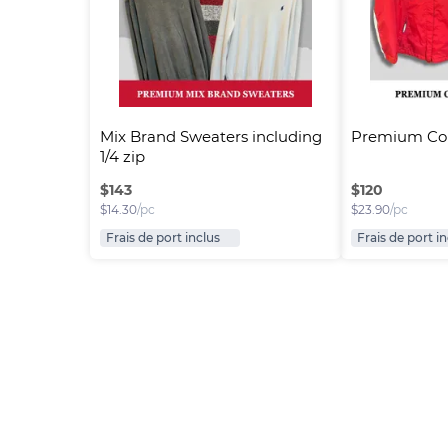
Mix Brand Sweaters including 
Premium Col
1/4 zip
$
143
$
120
$
14.30
/pc
$
23.90
/pc
Frais de port inclus
Frais de port i