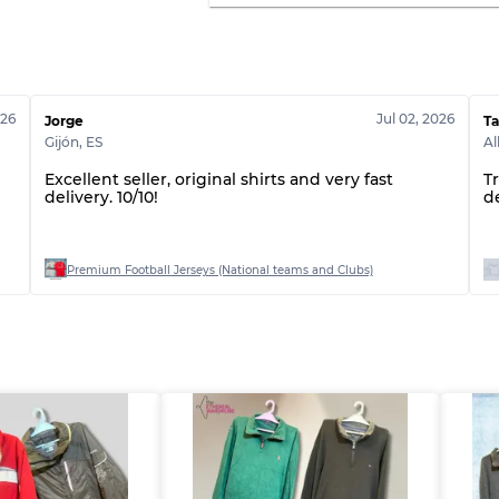
026
Jul 02, 2026
Jorge
Ta
Gijón
,
ES
Al
Excellent seller, original shirts and very fast
T
delivery. 10/10!
d
Premium Football Jerseys (National teams and Clubs)