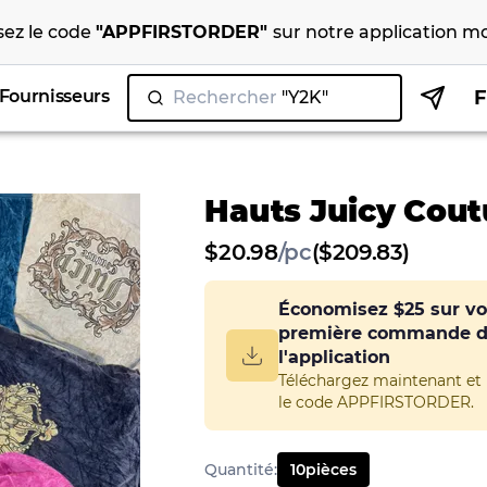
isez le code
"
APPFIRSTORDER
"
sur notre
application mo
Fournisseurs
Rechercher
"Y2K"
Hauts Juicy Cout
$
20.98
/
pc
($209.83)
Économisez
$25
sur vo
première commande 
l'application
Téléchargez maintenant et u
le code APPFIRSTORDER.
Quantité
:
10
pièces