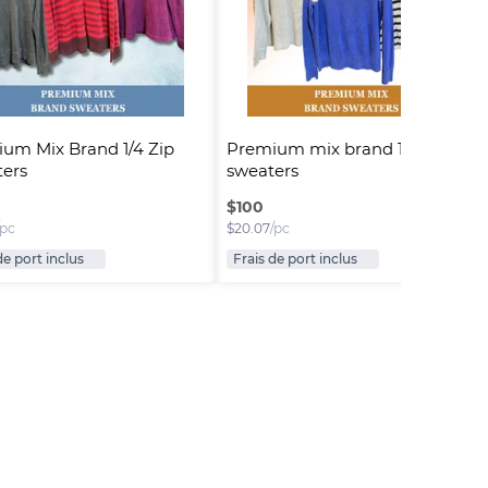
um Mix Brand 1/4 Zip 
Premium mix brand 1/4 zip 
ers
sweaters
$
100
/pc
$
20.07
/pc
de port inclus
Frais de port inclus