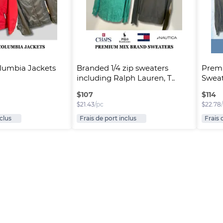
umbia Jackets
Branded 1/4 zip sweaters 
Premi
including Ralph Lauren, T..
Sweat
$
107
$
114
$
21.43
/pc
$
22.78
nclus
Frais de port inclus
Frais 