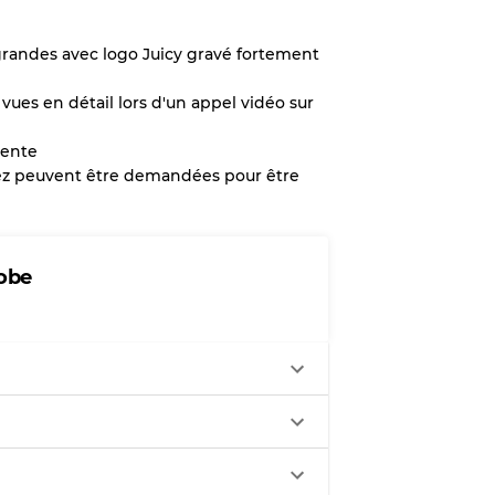
 grandes avec logo Juicy gravé fortement
x
ues en détail lors d'un appel vidéo sur
légère
vente
rez peuvent être demandées pour être
aches
obe
ixtes
70% A, 30% B
60% B, 40% C
30% A, 40% B, 30% C