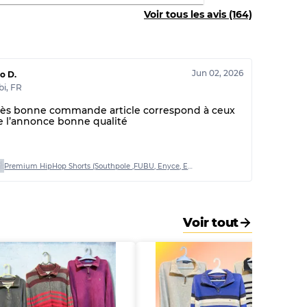
Voir tous les avis (164)
Jun 02, 2026
o D.
bi
,
FR
rès bonne commande article correspond à ceux
e l’annonce bonne qualité
Premium HipHop Shorts (Southpole ,FUBU, Enyce, Ecko Unltd and other brands)
Voir tout