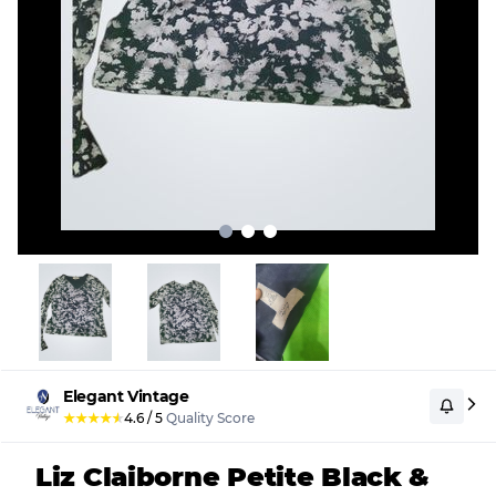
Elegant Vintage
★
★
★
★
★
4.6
/
5
Quality Score
Liz Claiborne Petite Black &