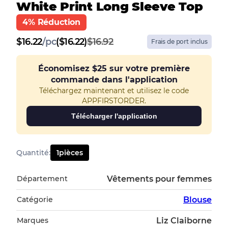
White Print Long Sleeve Top
4% Réduction
$
16.22
/
pc
($16.22)
$16.92
Frais de port inclus
Économisez
$25
sur votre première
commande dans l'application
Téléchargez maintenant et utilisez le code
APPFIRSTORDER.
Télécharger l'application
Quantité
:
1
pièces
Département
Vêtements pour femmes
Catégorie
Blouse
Marques
Liz Claiborne