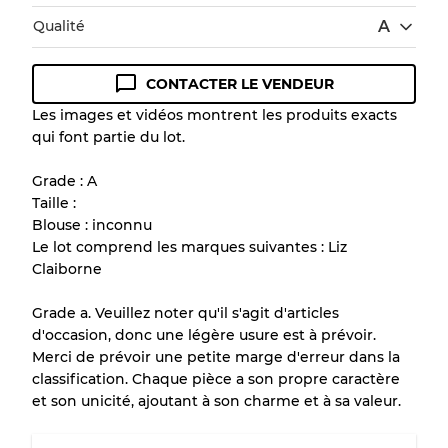
Qualité
A
CONTACTER LE VENDEUR
Guide des conditions
Les images et vidéos montrent les produits exacts
qui font partie du lot.
Tous les produits incluent un niveau de
qualité pour comprendre l'état et l'apparence
Grade : A
de chaque article avant l'achat.
Taille :
Blouse : inconnu
Il y a une marge d'erreur allant jusqu'à
10%
Le lot comprend les marques suivantes : Liz
en raison de la vente en gros
Claiborne
Grade a. Veuillez noter qu'il s'agit d'articles
Notre système à 3 niveaux
d'occasion, donc une légère usure est à prévoir.
Merci de prévoir une petite marge d'erreur dans la
classification. Chaque pièce a son propre caractère
Presque neuf, usure légère
Qualité A
et son unicité, ajoutant à son charme et à sa valeur.
Peu utilisé
Qualité B