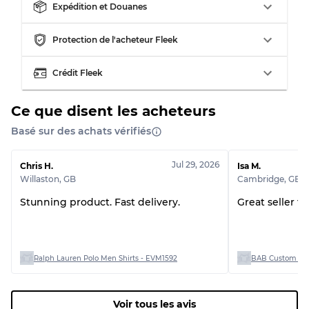
Expédition et Douanes
Usure visible avec taches
Qualité C
Protection de l'acheteur Fleek
Crédit Fleek
Ce que disent les acheteurs
Répartition pour ratios mixtes
Basé sur des achats vérifiés
Qualité AB
70% A, 30% B
Qualité BC
60% B, 40% C
Jul 29, 2026
Chris H.
Isa M.
Qualité ABC
30% A, 40% B, 30% C
Willaston
,
GB
Cambridge
,
GB
Stunning product. Fast delivery.
Great seller t
Ralph Lauren Polo Men Shirts - EVM1592
BAB Custom Man
Voir tous les avis