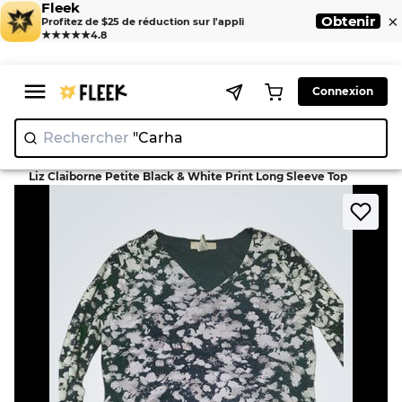
Fleek
×
Obtenir
Profitez de $25 de réduction sur l'appli
★★★★★
4.8
Connexion
Rechercher
"
>
>
Home
Blouse
Liz Claiborne Petite Black & White Print Long Sleeve Top