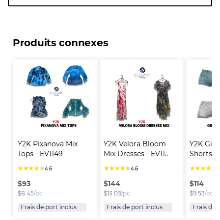
Produits connexes
Y2K Pixanova Mix 
Y2K Velora Bloom 
Y2K Gill
Tops - EV1149
Mix Dresses - EV11..
Shorts -
★
★
★
★
★
★
★
★
★
★
★
★
★
★
★
4.6
4.6
4
$
93
$
144
$
114
$
8.45
/pc
$
13.09
/pc
$
9.53
/pc
Frais de port inclus
Frais de port inclus
Frais de 