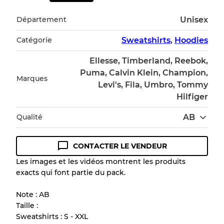
Département
Unisex
Catégorie
Sweatshirts
,
Hoodies
Ellesse, Timberland, Reebok,
Puma, Calvin Klein, Champion,
Marques
Levi's, Fila, Umbro, Tommy
Hilfiger
Qualité
AB
CONTACTER LE VENDEUR
Guide des conditions
Les images et les vidéos montrent les produits
exacts qui font partie du pack.
Tous les produits incluent un niveau de
qualité pour comprendre l'état et l'apparence
Note : AB
de chaque article avant l'achat.
Taille :
Sweatshirts : S - XXL
Il y a une marge d'erreur allant jusqu'à
10%