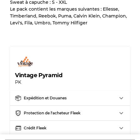
Sweat à capuche : S - XXL
en raison de la vente en gros
Le pack contient les marques suivantes : Ellesse,
Timberland, Reebok, Puma, Calvin Klein, Champion,
Levi's, Fila, Umbro, Tommy Hilfiger
Notre système à 3 niveaux
Presque neuf, usure légère
Qualité A
Peu utilisé
Qualité B
Vintage Pyramid
PK
Usure visible avec taches
Qualité C
Expédition et Douanes
Protection de l'acheteur Fleek
Répartition pour ratios mixtes
Crédit Fleek
Qualité AB
70% A, 30% B
Qualité BC
60% B, 40% C