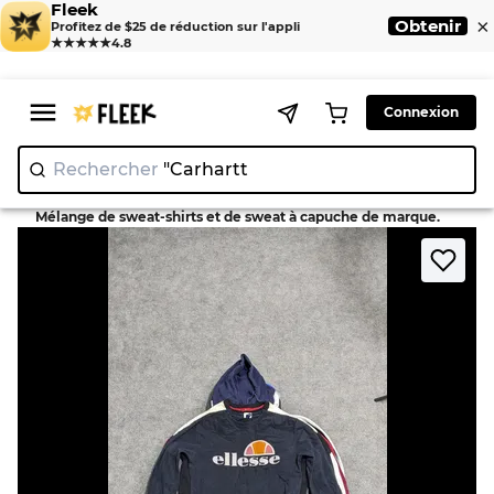
Fleek
×
Obtenir
Profitez de $25 de réduction sur l'appli
★★★★★
4.8
Connexion
Rechercher
"Car
|
>
>
Home
Sweatshirts
Mélange de sweat-shirts et de sweat à capuche de marque.