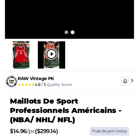
RAW Vintage PK
★
★
★
★
★
4.8
/
5
Quality Score
Maillots De Sport
Professionnels Américains -
(NBA/ NHL/ NFL)
$
14.96
/
pc
($299.14)
Frais de port inclus