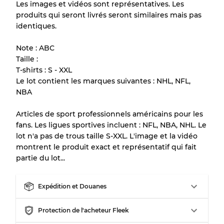
Les images et vidéos sont représentatives. Les
produits qui seront livrés seront similaires mais pas
Tous les produits incluent un niveau de
identiques.
qualité pour comprendre l'état et l'apparence
de chaque article avant l'achat.
Note : ABC
Taille :
Il y a une marge d'erreur allant jusqu'à
10%
T-shirts : S - XXL
en raison de la vente en gros
Le lot contient les marques suivantes : NHL, NFL,
NBA
Notre système à 3 niveaux
Articles de sport professionnels américains pour les
fans. Les ligues sportives incluent : NFL, NBA, NHL. Le
lot n'a pas de trous taille S-XXL. L'image et la vidéo
Presque neuf, usure légère
Qualité A
montrent le produit exact et représentatif qui fait
partie du lot...
Peu utilisé
Qualité B
Expédition et Douanes
Usure visible avec taches
Qualité C
Protection de l'acheteur Fleek