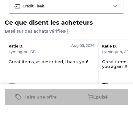
Crédit Fleek
Répartition pour ratios mixtes
Ce que disent les acheteurs
Qualité AB
70% A, 30% B
Basé sur des achats vérifiés
Qualité BC
60% B, 40% C
Qualité ABC
30% A, 40% B, 30% C
Aug 05, 2026
Katie D.
Katie D.
Lymington
,
GB
Lymington
,
GB
Great items, as described, thank you!
Great items, t
you again 🙏
Patagonia Short RV # 1264
Patagonia T-shir
Faire une offre
Épuisé
Voir tous les avis