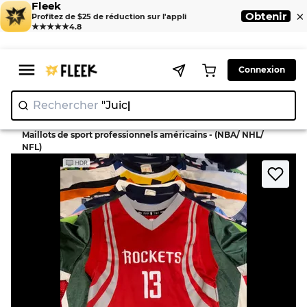
Fleek
×
Obtenir
Profitez de $25 de réduction sur l'appli
★★★★★
4.8
Connexion
Rechercher
"Juicy Coutu
>
>
Home
T-shirts
Maillots de sport professionnels américains - (NBA/ NHL/
NFL)