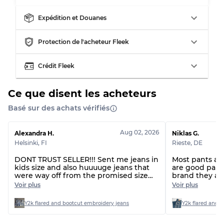
Expédition et Douanes
Répartition pour ratios mixtes
Protection de l'acheteur Fleek
Qualité AB
70% A, 30% B
Qualité BC
60% B, 40% C
Crédit Fleek
Qualité ABC
30% A, 40% B, 30% C
Ce que disent les acheteurs
Basé sur des achats vérifiés
Aug 02, 2026
Alexandra H.
Niklas G.
Helsinki
,
FI
Rieste
,
DE
DONT TRUST SELLER!!! Sent me jeans in
Most pants are 
kids size and also huuuuge jeans that
are good pants
were way off from the promised size
brand they ar
range. Also forgot a piece I handpicked.
that do not c
Voir plus
Voir plus
Seller has now been ignoring me for
several days, so doesn’t seem like the
Y2k flared and bootcut embroidery jeans
Y2k flared and 
first time this has happened…