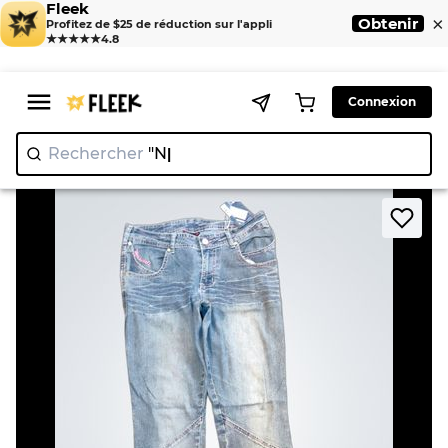
Fleek
×
Obtenir
Profitez de $25 de réduction sur l'appli
★★★★★
4.8
Connexion
Rechercher
"Nike"
>
>
Home
Jean
Makaveli Women's Jeans