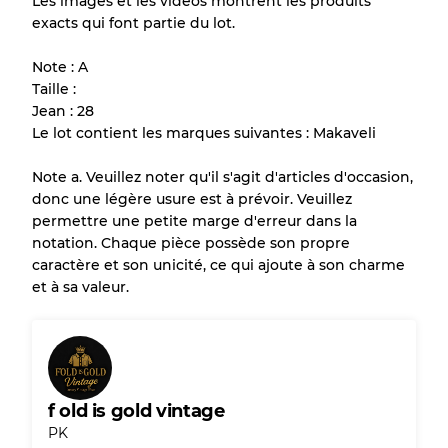
Les images et les vidéos montrent les produits
exacts qui font partie du lot.
Tous les produits incluent un niveau de
qualité pour comprendre l'état et l'apparence
Note : A
de chaque article avant l'achat.
Taille :
Jean : 28
Il y a une marge d'erreur allant jusqu'à
10%
Le lot contient les marques suivantes : Makaveli
en raison de la vente en gros
Note a. Veuillez noter qu'il s'agit d'articles d'occasion,
donc une légère usure est à prévoir. Veuillez
Notre système à 3 niveaux
permettre une petite marge d'erreur dans la
notation. Chaque pièce possède son propre
caractère et son unicité, ce qui ajoute à son charme
Presque neuf, usure légère
Qualité A
et à sa valeur.
Peu utilisé
Qualité B
Usure visible avec taches
Qualité C
f old is gold vintage
PK