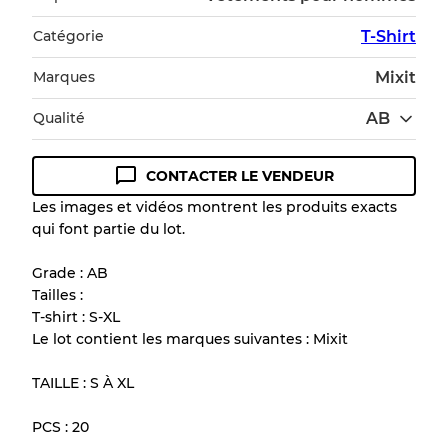
Catégorie
T-Shirt
Marques
Mixit
Qualité
AB
CONTACTER LE VENDEUR
Guide des conditions
Les images et vidéos montrent les produits exacts
qui font partie du lot.
Tous les produits incluent un niveau de
qualité pour comprendre l'état et l'apparence
Grade : AB
de chaque article avant l'achat.
Tailles :
T-shirt : S-XL
Il y a une marge d'erreur allant jusqu'à
10%
Le lot contient les marques suivantes : Mixit
en raison de la vente en gros
TAILLE : S À XL
Notre système à 3 niveaux
PCS : 20