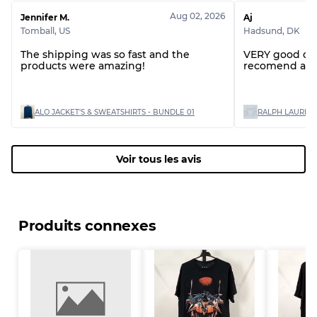
Aug 02, 2026
Jennifer M.
Aj
Tomball
,
US
Hadsund
,
DK
The shipping was so fast and the
VERY good quality items would
products were amazing!
recomend and
ALO JACKET'S & SWEATSHIRTS - BUNDLE 01
Voir tous les avis
Produits connexes