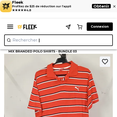
Fleek
×
Obtenir
Profitez de $25 de réduction sur l'appli
★★★★★
4.8
Connexion
Rechercher
"Jui
|
>
>
Home
T-Shirt
MIX BRANDED POLO SHIRTS - BUNDLE 03