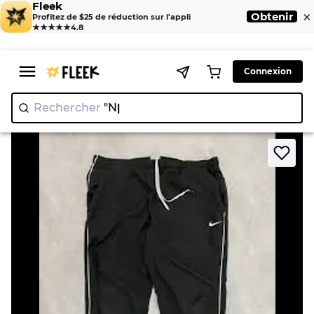
Fleek
×
Obtenir
Profitez de $25 de réduction sur l'appli
★★★★★
4.8
Connexion
Rechercher
"Nike"
>
>
Home
Pant
Pantalons de sport Nike