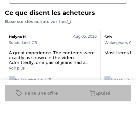
Répartition pour ratios mixtes
Ce que disent les acheteurs
Qualité AB
70% A, 30% B
Qualité BC
60% B, 40% C
Basé sur des achats vérifiés
Qualité ABC
30% A, 40% B, 30% C
Aug 05, 2026
Halyna H.
Seb
Sunderland
,
GB
Wokingham
,
GB
A great experience. The contents were
Most items ha
exactly as shown in the video.
Admittedly, one pair of jeans had a
terrible smell and had to be thrown
Voir plus
out, but there were several worthwhile
items that I made a good profit on. Fast
Hip hop jeans (fnc 352)
The north face j
shipping. I think I’ll buy again.
Faire une offre
Épuisé
Voir tous les avis
Produits connexes