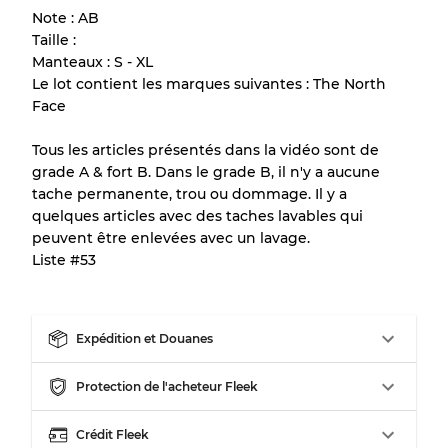
Note : AB
de chaque article avant l'achat.
Taille :
Manteaux : S - XL
Il y a une marge d'erreur allant jusqu'à
10%
Le lot contient les marques suivantes : The North
en raison de la vente en gros
Face
Tous les articles présentés dans la vidéo sont de
Notre système à 3 niveaux
grade A & fort B. Dans le grade B, il n'y a aucune
tache permanente, trou ou dommage. Il y a
quelques articles avec des taches lavables qui
Presque neuf, usure légère
Qualité A
peuvent être enlevées avec un lavage.
Liste #53
Peu utilisé
Qualité B
Expédition et Douanes
Usure visible avec taches
Qualité C
Protection de l'acheteur Fleek
Crédit Fleek