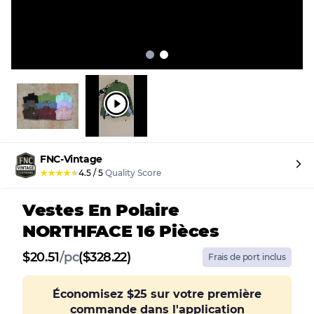
FNC-Vintage
★
★
★
★
★
4.5
/
5
Quality Score
Vestes En Polaire
NORTHFACE 16 Pièces
$
20.51
/
pc
($328.22)
Frais de port inclus
Économisez
$25
sur votre première
commande dans l'application