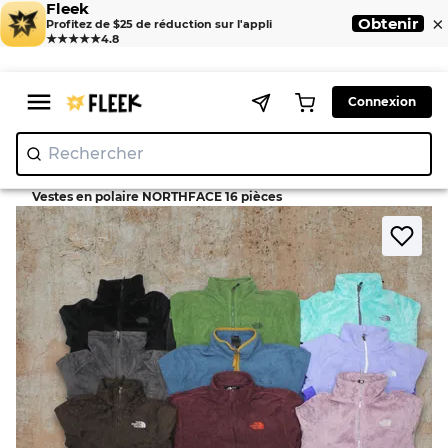
Fleek
×
Obtenir
Profitez de $25 de réduction sur l'appli
★★★★★
4.8
Connexion
Rechercher
"Ju
|
>
>
Home
Jackets
Vestes en polaire NORTHFACE 16 pièces