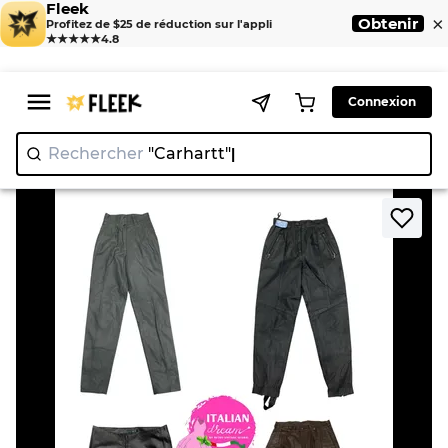
Fleek
×
Obtenir
Profitez de $25 de réduction sur l'appli
★★★★★
4.8
Connexion
Rechercher
"Carh
>
>
Home
Pant
Pantalons en cuir colorés Signauture