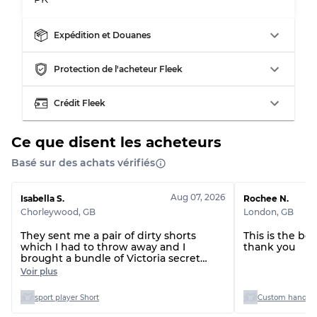
Répartition pour ratios mixtes
Qualité AB
70% A, 30% B
Expédition et Douanes
Qualité BC
60% B, 40% C
Qualité ABC
30% A, 40% B, 30% C
Protection de l'acheteur Fleek
Crédit Fleek
Ce que disent les acheteurs
Basé sur des achats vérifiés
Aug 07, 2026
Isabella S.
Rochee N.
Chorleywood
,
GB
London
,
GB
They sent me a pair of dirty shorts
This is the be
which I had to throw away and I
thank you
brought a bundle of Victoria secret
tops and only one of the tops was
Voir plus
Victoria secret the rest had the labels
cut out so I couldn’t even see the sizes
sport player Short
Custom handpic