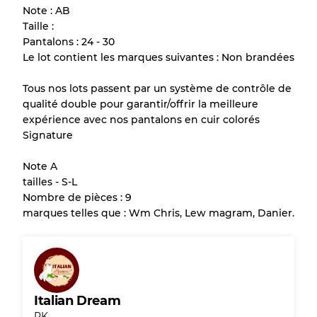
Note : AB
de chaque article avant l'achat.
Taille :
Pantalons : 24 - 30
Il y a une marge d'erreur allant jusqu'à
10%
Le lot contient les marques suivantes : Non brandées
en raison de la vente en gros
Tous nos lots passent par un système de contrôle de
qualité double pour garantir/offrir la meilleure
Notre système à 3 niveaux
expérience avec nos pantalons en cuir colorés
Signature
Presque neuf, usure légère
Qualité A
Note A
tailles - S-L
Peu utilisé
Qualité B
Nombre de pièces : 9
marques telles que : Wm Chris, Lew magram, Danier.
Usure visible avec taches
Qualité C
Italian Dream
PK