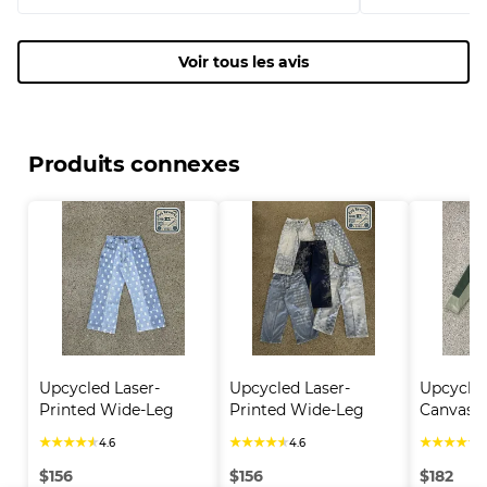
Voir tous les avis
Produits connexes
Upcycled Laser-
Upcycled Laser-
Upcycle
Printed Wide-Leg 
Printed Wide-Leg 
Canvas C
Jea..
Jea..
★
★
★
★
★
★
★
★
★
★
★
★
★
★
★
4.6
4.6
4
$
156
$
156
$
182