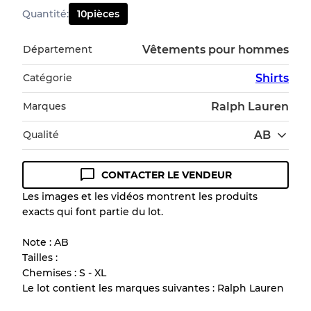
Quantité
:
10
pièces
Département
Vêtements pour hommes
Catégorie
Shirts
Marques
Ralph Lauren
Qualité
AB
CONTACTER LE VENDEUR
Guide des conditions
Les images et les vidéos montrent les produits
exacts qui font partie du lot.
Tous les produits incluent un niveau de
qualité pour comprendre l'état et l'apparence
Note : AB
de chaque article avant l'achat.
Tailles :
Chemises : S - XL
Il y a une marge d'erreur allant jusqu'à
10%
Le lot contient les marques suivantes : Ralph Lauren
en raison de la vente en gros