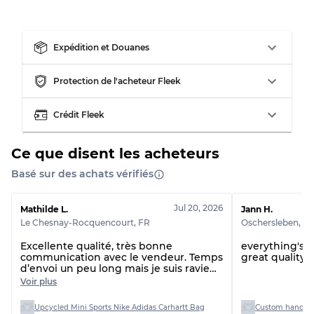
Notre système à 3 niveaux
Expédition et Douanes
Presque neuf, usure légère
Qualité A
Protection de l'acheteur Fleek
Peu utilisé
Qualité B
Crédit Fleek
Ce que disent les acheteurs
Usure visible avec taches
Qualité C
Basé sur des achats vérifiés
Jul 20, 2026
Mathilde L.
Jann H.
Le Chesnay-Rocquencourt
,
FR
Oschersleben
,
D
Répartition pour ratios mixtes
Excellente qualité, très bonne
everything's p
communication avec le vendeur. Temps
great quality 
Qualité AB
70% A, 30% B
d’envoi un peu long mais je suis ravie
Qualité BC
60% B, 40% C
de ma commande
Voir plus
Qualité ABC
30% A, 40% B, 30% C
Upcycled Mini Sports Nike Adidas Carhartt Bag
Custom handpi