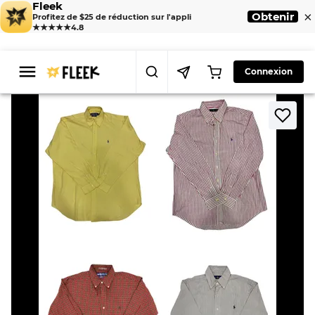
Fleek
×
Obtenir
Profitez de $25 de réduction sur l'appli
★★★★★
4.8
Connexion
>
>
Home
Shirts
Chemises pour hommes Polo