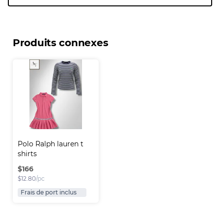
Produits connexes
Polo Ralph lauren t 
shirts
$
166
$
12.80
/pc
Frais de port inclus