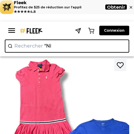
Fleek
×
Obtenir
Profitez de $25 de réduction sur l'appli
★★★★★
4.8
Connexion
Rechercher
"Nike"
|
>
>
Home
T-Shirt
Polo Ralph Lauren T-Shirts