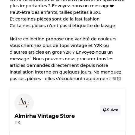
plus importantes ? Envoyez-nous un message❤️
Peu utilisé
Qualité B
Peut-être des enfants, tailles petites à 3XL
Et certaines pièces sont de la fast fashion
Certaines pièces n'ont pas d'étiquette de lavage
Usure visible avec taches
Qualité C
Notre collection propose une variété de couleurs
Vous cherchez plus de tops vintage et Y2K ou
d'autres articles en gros Y2K ? Envoyez-nous un
message ! Nous pouvons nous procurer tous les
Répartition pour ratios mixtes
articles demandés directement depuis notre
installation interne en quelques jours. Ne manquez
Qualité AB
70% A, 30% B
pas ces pièces - elles s'écouleront rapidement !🫶🏻
Qualité BC
60% B, 40% C
Qualité ABC
30% A, 40% B, 30% C
Suivre
Almirha Vintage Store
PK