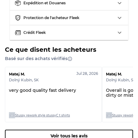
Expédition et Douanes
Protection de l'acheteur Fleek
Crédit Fleek
Ce que disent les acheteurs
Basé sur des achats vérifiés
Jul 28, 2026
Matej M.
Matej M.
Dolný Kubín
,
SK
Dolný Kubín
,
SK
very good quality fast delivery
Overall is good
dirty or mista
Stussy rework style stussyC t shirts
Stussy rework st
Voir tous les avis