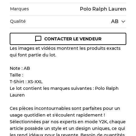
Marques
Polo Ralph Lauren
Qualité
AB
CONTACTER LE VENDEUR
Guide des conditions
Les images et vidéos montrent les produits exacts
qui font partie du lot.
Tous les produits incluent un niveau de
qualité pour comprendre l'état et l'apparence
Note : AB
de chaque article avant l'achat.
Taille :
T-Shirt : XS-XXL
Il y a une marge d'erreur allant jusqu'à
10%
Le lot contient les marques suivantes : Polo Ralph
en raison de la vente en gros
Lauren
Ces pièces incontournables sont parfaites pour un
Notre système à 3 niveaux
usage quotidien et s'écoulent rapidement !
Sélectionnées par nos experts en mode Y2K, chaque
article possède un style et un design uniques, ce qui
Presque neuf, usure légère
Qualité A
les rend idéaux pour la revente. Besoin de quantités