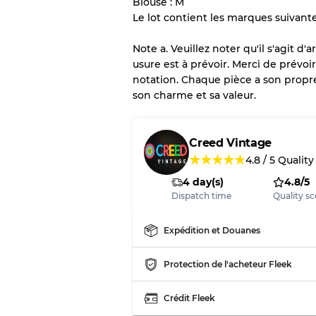
Blouse : M
Le lot contient les marques suivant
Il y a une marge d'erreur al
vente en gros
Note a. Veuillez noter qu'il s'agit 
usure est à prévoir. Merci de prévoi
notation. Chaque pièce a son propre 
Notre système à 3 niveau
son charme et sa valeur.
Presque neuf, usure 
Qualité A
Creed Vintage
★
★
★
★
★
4.8
/
5
Quality
Peu utilisé
Qualité B
4 day(s)
4.8/5
Dispatch time
Quality sc
Usure visible avec t
Qualité C
Expédition et Douanes
Protection de l'acheteur Fleek
Répartition pour ratios m
Crédit Fleek
Qualité AB