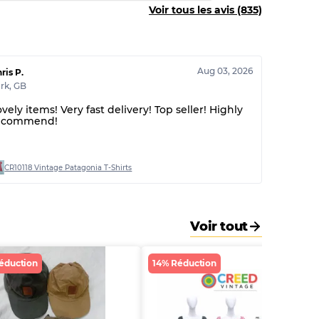
Voir tous les avis (835)
60% B, 40% C
30% A, 40% B, 30% C
Aug 03, 2026
ris P.
rk
,
GB
vely items! Very fast delivery! Top seller! Highly
ecommend!
CR10118 Vintage Patagonia T-Shirts
Voir tout
éduction
14% Réduction