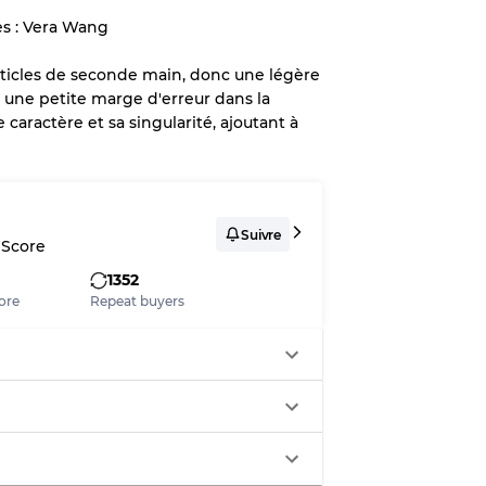
es : Vera Wang
lant jusqu'à
10%
en raison de la
d'articles de seconde main, donc une légère
r une petite marge d'erreur dans la
caractère et sa singularité, ajoutant à
x
légère
Suivre
 Score
1352
ore
Repeat buyers
aches
ixtes
70% A, 30% B