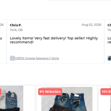
Qualité BC
Qualité ABC
026
Aug 03, 2026
Chris P.
Ch
York
,
GB
Yo
ou
Lovely items! Very fast delivery! Top seller! Highly
Lo
recommend!
r
CR9753 Vintage Patagonia T-Shirts
9% Réduction
14% R