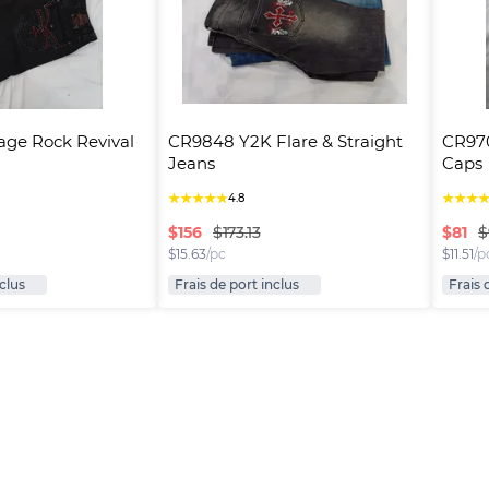
ge Rock Revival 
CR9848 Y2K Flare & Straight 
CR970
Jeans
Caps
★
★
★
★
★
★
★
★
4.8
$
156
$
81
$173.13
$
$
15.63
/pc
$
11.51
/p
nclus
Frais de port inclus
Frais 