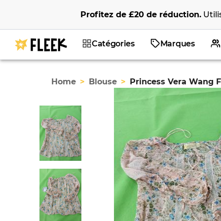
Profitez de
£20
de réduction
.
Util
Catégories
Marques
Home
>
Blouse
>
Princess Vera Wang Fl