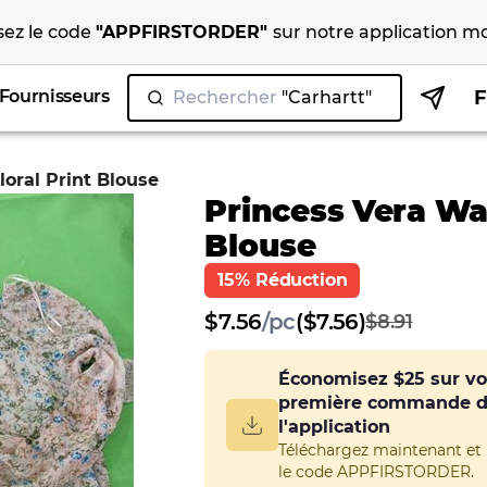
isez le code
"
APPFIRSTORDER
"
sur notre
application mo
Fournisseurs
Rechercher
oral Print Blouse
Princess Vera Wa
Blouse
15% Réduction
$
7.56
/
pc
($7.56)
$8.91
Économisez
$25
sur vo
première commande 
l'application
Téléchargez maintenant et u
le code APPFIRSTORDER.