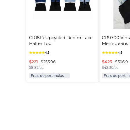
CR1814 Upcycled Denim Lace 
CR9700 Vinta
Halter Top
Men’s Jeans
★
★
★
★
★
★
★
★
★
★
4.8
4.8
$
221
$
423
$253.96
$506.9
$
8.82
/pc
$
42.30
/pc
Frais de port inclus
Frais de port i