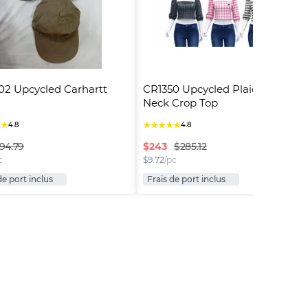
2 Upcycled Carhartt 
CR1350 Upcycled Plaid Square-
Neck Crop Top
★
★
★
★
★
★
★
4.8
4.8
$
243
94.79
$285.12
c
$
9.72
/pc
de port inclus
Frais de port inclus