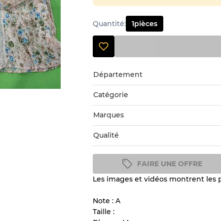
Quantité
:
1
pièces
Département
Catégorie
Marques
Qualité
FAIRE UNE OFFRE
Les images et vidéos montrent les pr
Guide des conditions
Tous les produits incluent un
Note : A
l'état et l'apparence de chaque
Taille :