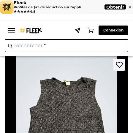
Fleek
×
Obtenir
Profitez de $25 de réduction sur l'appli
★★★★★
4.8
Connexion
Rechercher
"Ni
>
>
Home
Knitwear
NINETY Sleeveless Textured Top