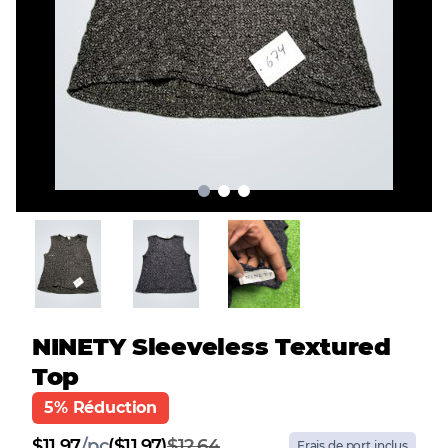
NINETY Sleeveless Textured
Top
5% Réduction
$
11.97
/
pc
($11.97)
$12.64
Frais de port inclus