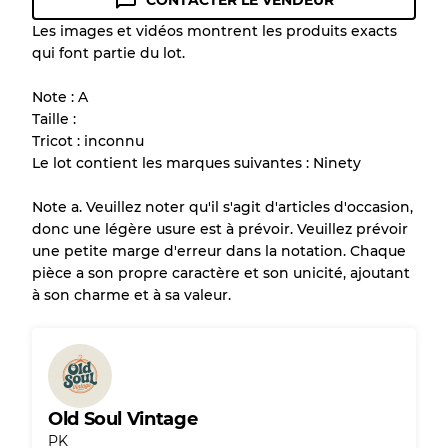
CONTACTER LE VENDEUR
Guide des conditions
Les images et vidéos montrent les produits exacts
qui font partie du lot.
Tous les produits incluent un niveau de
qualité pour comprendre l'état et l'apparence
Note : A
de chaque article avant l'achat.
Taille :
Tricot : inconnu
Il y a une marge d'erreur allant jusqu'à
10%
Le lot contient les marques suivantes : Ninety
en raison de la vente en gros
Note a. Veuillez noter qu'il s'agit d'articles d'occasion,
donc une légère usure est à prévoir. Veuillez prévoir
Notre système à 3 niveaux
une petite marge d'erreur dans la notation. Chaque
pièce a son propre caractère et son unicité, ajoutant
à son charme et à sa valeur.
Presque neuf, usure légère
Qualité A
Peu utilisé
Qualité B
Old Soul Vintage
Usure visible avec taches
Qualité C
PK