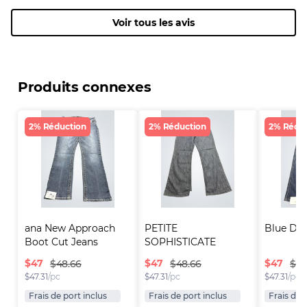
Voir tous les avis
Produits connexes
2% Réduction
2% Réduction
2% Rédu
ana New Approach 
PETITE 
Blue De
Boot Cut Jeans
SOPHISTICATE 
Women's Flared ..
$
47
$
47
$
47
$48.66
$48.66
$48
$
47.31
/pc
$
47.31
/pc
$
47.31
/pc
Frais de port inclus
Frais de port inclus
Frais de 