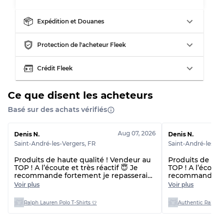
Expédition et Douanes
Répartition pour ratios mixtes
Protection de l'acheteur Fleek
Qualité AB
70% A, 30% B
Crédit Fleek
Qualité BC
60% B, 40% C
Qualité ABC
30% A, 40% B, 30% C
Ce que disent les acheteurs
Basé sur des achats vérifiés
Aug 07, 2026
Denis N.
Denis N.
Saint-André-les-Vergers
,
FR
Saint-André-les-
Produits de haute qualité ! Vendeur au
Produits de ha
TOP ! A l’écoute et très réactif 😇 Je
TOP ! A l’écout
recommande fortement je repasserai
recommande f
commande 🙌🏼😇 Et délai de livraison
commande 🙌🏼
Voir plus
Voir plus
plus rapide que prévu !! 👌
plus rapide qu
beaucoup 🙏
Ralph Lauren Polo T-Shirts 👕
Authentic Ralph