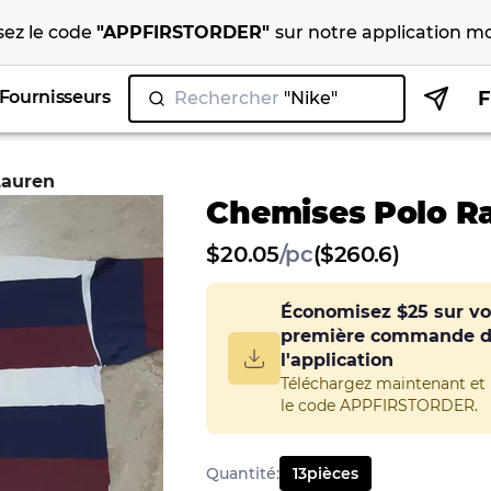
isez le code
"
APPFIRSTORDER
"
sur notre
application mo
Fournisseurs
Rechercher
"N
|
Lauren
Chemises Polo R
$
20.05
/
pc
($260.6)
Économisez
$25
sur vo
première commande 
l'application
Téléchargez maintenant et u
le code APPFIRSTORDER.
Quantité
:
13
pièces