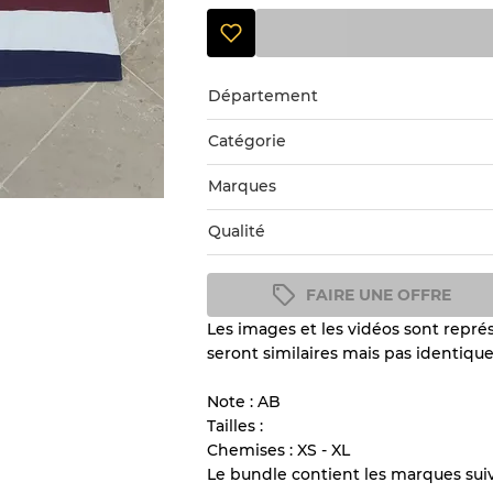
Département
Catégorie
Marques
Qualité
FAIRE UNE OFFRE
Les images et les vidéos sont représ
Guide des conditions
seront similaires mais pas identique
Tous les produits incluent un
l'état et l'apparence de chaque
Note : AB
Tailles :
Chemises : XS - XL
Il y a une marge d'erreur al
Le bundle contient les marques sui
vente en gros