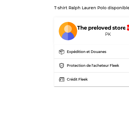
T-shirt Ralph Lauren Polo disponibl
Notre système à 3 niveau
The preloved store
N
Presque neuf, usure 
Qualité A
PK
Peu utilisé
Qualité B
Expédition et Douanes
Protection de l'acheteur Fleek
Usure visible avec t
Qualité C
Crédit Fleek
Répartition pour ratios m
Qualité AB
Qualité BC
Qualité ABC