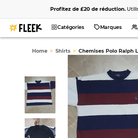
Profitez de
£20
de réduction
.
Util
Catégories
Marques
Home
>
Shirts
>
Chemises Polo Ralph 