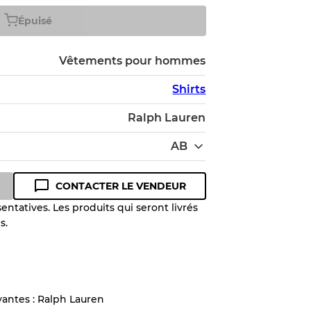
Épuisé
Vêtements pour hommes
Shirts
Ralph Lauren
AB
CONTACTER LE VENDEUR
entatives. Les produits qui seront livrés
s.
 niveau de qualité pour comprendre
 article avant l'achat.
lant jusqu'à
10%
en raison de la
vantes : Ralph Lauren