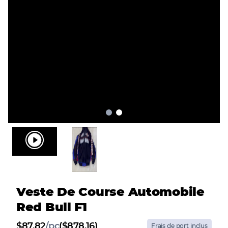
Veste De Course Automobile
Red Bull F1
$
87.82
/
pc
($878.16)
Frais de port inclus