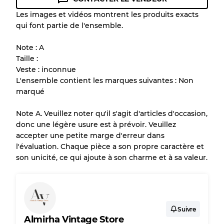
Guide des conditions
Les images et vidéos montrent les produits exacts
qui font partie de l'ensemble.
Tous les produits incluent un niveau de
qualité pour comprendre l'état et l'apparence
Note : A
de chaque article avant l'achat.
Taille :
Veste : inconnue
Il y a une marge d'erreur allant jusqu'à
10%
L'ensemble contient les marques suivantes : Non
en raison de la vente en gros
marqué
Note A. Veuillez noter qu'il s'agit d'articles d'occasion,
Notre système à 3 niveaux
donc une légère usure est à prévoir. Veuillez
accepter une petite marge d'erreur dans
l'évaluation. Chaque pièce a son propre caractère et
Presque neuf, usure légère
Qualité A
son unicité, ce qui ajoute à son charme et à sa valeur.
Peu utilisé
Qualité B
Usure visible avec taches
Qualité C
Suivre
Almirha Vintage Store