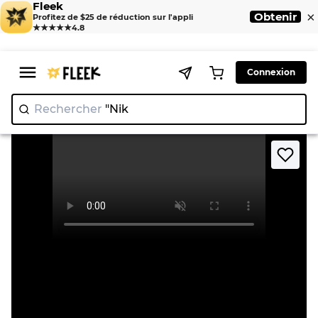
Fleek
×
Obtenir
Profitez de $25 de réduction sur l'appli
★★★★★
4.8
Connexion
Rechercher
"Nike"
>
>
Home
Jacket
Veste de course automobile Red Bull F1