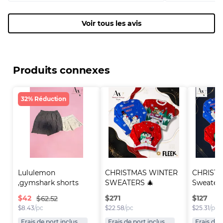
Voir tous les avis
Produits connexes
32% Réduction
Lululemon 
CHRISTMAS WINTER 
CHRISTM
,gymshark shorts
SWEATERS 🎄
Sweater
$
42
$
271
$
127
$62.52
$
8.43
/pc
$
22.58
/pc
$
25.31
/pc
Frais de port inclus
Frais de port inclus
Frais de 