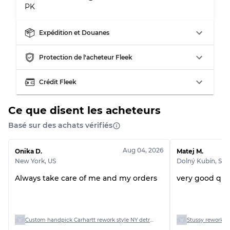
PK
Expédition et Douanes
Répartition pour ratios mixtes
Protection de l'acheteur Fleek
Qualité AB
70% A, 30% B
Qualité BC
60% B, 40% C
Crédit Fleek
Qualité ABC
30% A, 40% B, 30% C
Ce que disent les acheteurs
Basé sur des achats vérifiés
Aug 04, 2026
Onika D.
Matej M.
New York
,
US
Dolný Kubín
,
SK
Always take care of me and my orders
very good qual
Custom handpick Carhartt rework style NY detriot and hooded jacket
Stussy rework st