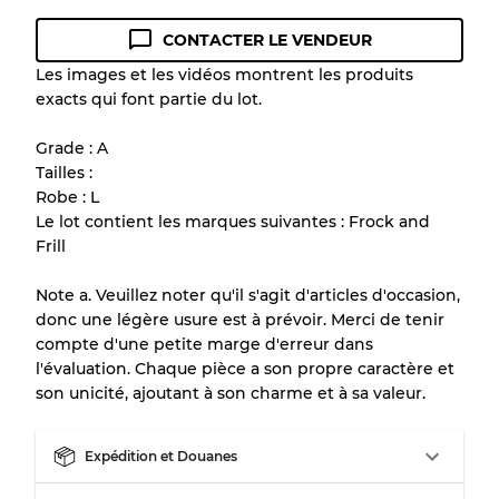
CONTACTER LE VENDEUR
Guide des conditions
Les images et les vidéos montrent les produits
exacts qui font partie du lot.
Tous les produits incluent un niveau de
qualité pour comprendre l'état et l'apparence
Grade : A
de chaque article avant l'achat.
Tailles :
Robe : L
Il y a une marge d'erreur allant jusqu'à
10%
Le lot contient les marques suivantes : Frock and
en raison de la vente en gros
Frill
Note a. Veuillez noter qu'il s'agit d'articles d'occasion,
Notre système à 3 niveaux
donc une légère usure est à prévoir. Merci de tenir
compte d'une petite marge d'erreur dans
l'évaluation. Chaque pièce a son propre caractère et
Presque neuf, usure légère
Qualité A
son unicité, ajoutant à son charme et à sa valeur.
Peu utilisé
Qualité B
Expédition et Douanes