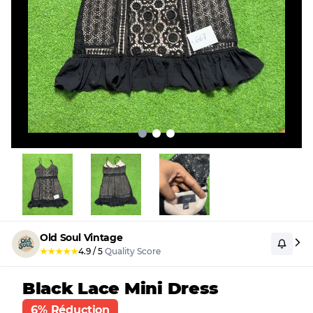
Old Soul Vintage
★
★
★
★
★
4.9
/
5
Quality Score
Black Lace Mini Dress
6% Réduction