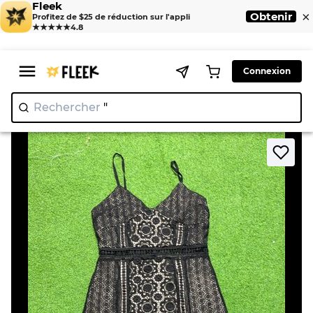
Fleek
×
Obtenir
Profitez de $25 de réduction sur l'appli
★★★★★
4.8
Connexion
Rechercher
"Ni
|
>
>
Home
Dress
Black Lace Mini Dress