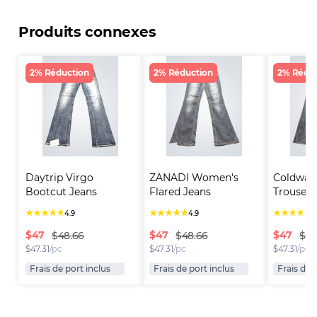
Produits connexes
2% Réduction
2% Réduction
2% Rédu
Daytrip Virgo 
ZANADI Women's 
Coldwate
Bootcut Jeans
Flared Jeans
Trouser 
★
★
★
★
★
★
★
★
★
★
★
★
★
★
★
4.9
4.9
4
$
47
$
47
$
47
$48.66
$48.66
$48
$
47.31
/pc
$
47.31
/pc
$
47.31
/pc
Frais de port inclus
Frais de port inclus
Frais de 