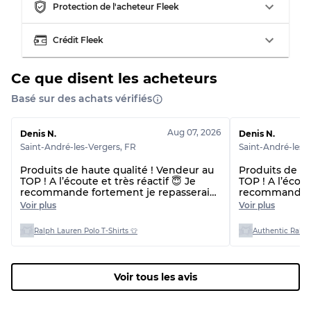
Usure visible avec taches
Qualité C
Protection de l'acheteur Fleek
Crédit Fleek
Ce que disent les acheteurs
Répartition pour ratios mixtes
Basé sur des achats vérifiés
Qualité AB
70% A, 30% B
Qualité BC
60% B, 40% C
Aug 07, 2026
Denis N.
Denis N.
Qualité ABC
30% A, 40% B, 30% C
Saint-André-les-Vergers
,
FR
Saint-André-les-
Produits de haute qualité ! Vendeur au
Produits de ha
TOP ! A l’écoute et très réactif 😇 Je
TOP ! A l’écout
recommande fortement je repasserai
recommande f
commande 🙌🏼😇 Et délai de livraison
commande 🙌🏼
Voir plus
Voir plus
plus rapide que prévu !! 👌
plus rapide qu
beaucoup 🙏
Ralph Lauren Polo T-Shirts 👕
Authentic Ralph
Voir tous les avis