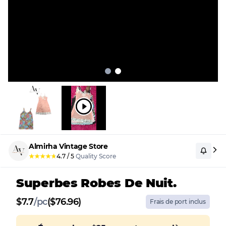
Almirha Vintage Store
★
★
★
★
★
4.7
/
5
Quality Score
Superbes Robes De Nuit.
$
7.7
/
pc
($76.96)
Frais de port inclus