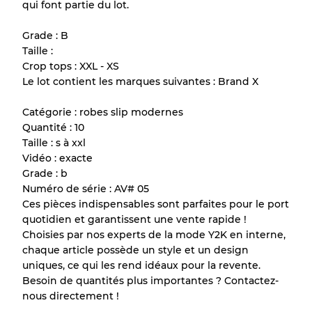
qui font partie du lot.
Tous les produits incluent un niveau de
qualité pour comprendre l'état et l'apparence
Grade : B
de chaque article avant l'achat.
Taille :
Crop tops : XXL - XS
Il y a une marge d'erreur allant jusqu'à
10%
Le lot contient les marques suivantes : Brand X
en raison de la vente en gros
Catégorie : robes slip modernes
Quantité : 10
Notre système à 3 niveaux
Taille : s à xxl
Vidéo : exacte
Grade : b
Presque neuf, usure légère
Qualité A
Numéro de série : AV# 05
Ces pièces indispensables sont parfaites pour le port
Peu utilisé
Qualité B
quotidien et garantissent une vente rapide !
Choisies par nos experts de la mode Y2K en interne,
chaque article possède un style et un design
Usure visible avec taches
Qualité C
uniques, ce qui les rend idéaux pour la revente.
Besoin de quantités plus importantes ? Contactez-
nous directement !