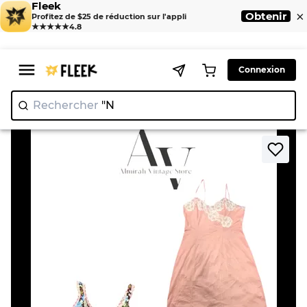
Fleek
×
Obtenir
Profitez de $25 de réduction sur l'appli
★★★★★
4.8
Connexion
Rechercher
"Nike"
|
>
>
Home
Crop tops
Superbes robes de nuit.