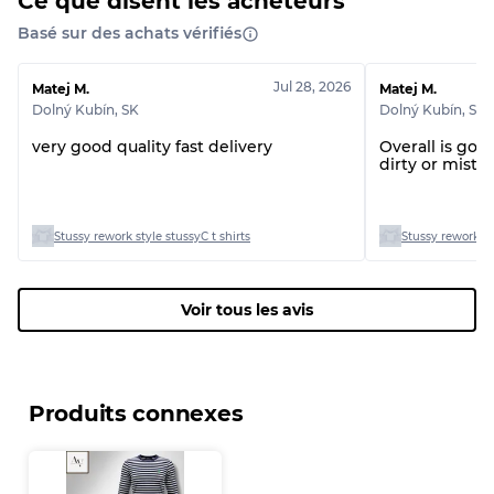
Ce que disent les acheteurs
Basé sur des achats vérifiés
Jul 28, 2026
Matej M.
Matej M.
Dolný Kubín
,
SK
Dolný Kubín
,
SK
very good quality fast delivery
Overall is good
dirty or mista
Stussy rework style stussyC t shirts
Stussy rework st
Voir tous les avis
Produits connexes