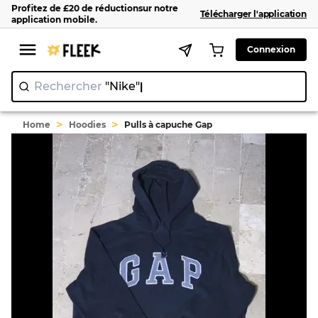
Profitez de
£20
de réduction
sur notre
Télécharger l'application
application mobile
.
Connexion
Rechercher
"Nike"
|
>
>
Home
Hoodies
Pulls à capuche Gap