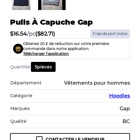
Pulls À Capuche Gap
$
16.54
/
pc
($82.71)
Frais de port inclus
Obtenez 20 £ de réduction sur votre première
commande dans notre application.
Télécharger l'application
Quantité
:
5
pièces
Département
Vêtements pour hommes
Catégorie
Hoodies
Marques
Gap
Qualité
BC
CONTACTER LE VENDEUR