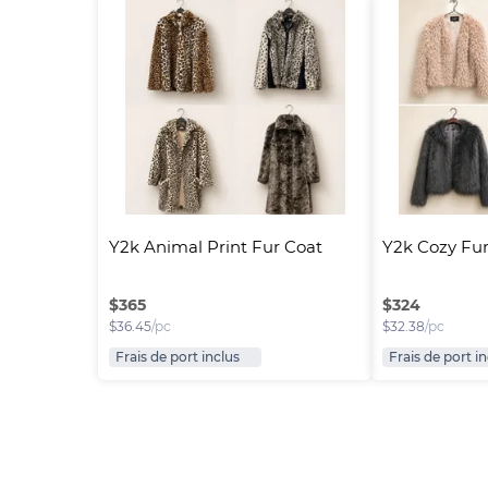
Y2k Animal Print Fur Coat
Y2k Cozy Fur
$
365
$
324
$
36.45
/pc
$
32.38
/pc
Frais de port inclus
Frais de port i