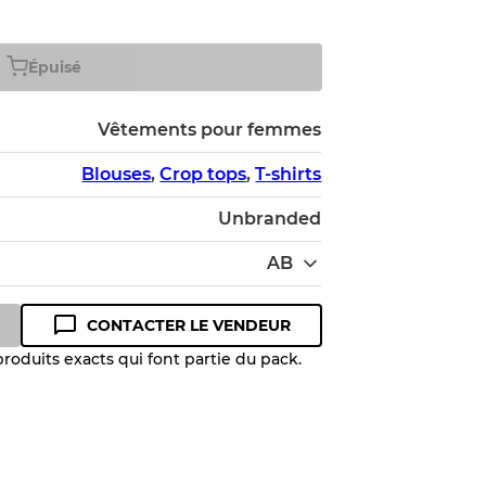
Épuisé
Vêtements pour femmes
Blouses
,
Crop tops
,
T-shirts
Unbranded
AB
CONTACTER LE VENDEUR
roduits exacts qui font partie du pack.
 niveau de qualité pour comprendre
 article avant l'achat.
lant jusqu'à
10%
en raison de la