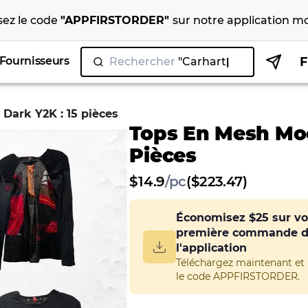
isez le code
"
APPFIRSTORDER
"
sur notre
application mo
Fournisseurs
Rechercher
"Ni
|
Dark Y2K : 15 pièces
Tops En Mesh Moo
Pièces
$
14.9
/
pc
($223.47)
Économisez
$25
sur vo
première commande 
l'application
Téléchargez maintenant et u
le code APPFIRSTORDER.