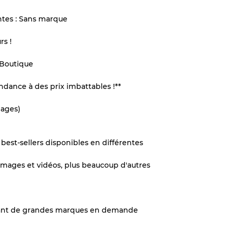
ntes : Sans marque
rs !
x
 Boutique
légère
ndance à des prix imbattables !**
mages)
aches
s best-sellers disponibles en différentes
images et vidéos, plus beaucoup d'autres
ixtes
entant de grandes marques en demande
70% A, 30% B
60% B, 40% C