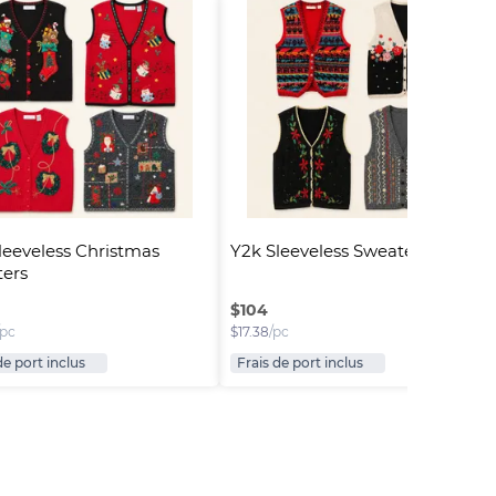
leeveless Christmas 
Y2k Sleeveless Sweaters
ers
$
104
/pc
$
17.38
/pc
de port inclus
Frais de port inclus