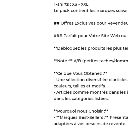
T-shirts : XS - XXL
vente en gros
Le pack contient les marques suiva
## Offres Exclusives pour Revendeu
Notre système à 3 niveau
### Parfait pour Votre Site Web ou
Presque neuf, usure 
Qualité A
**Débloquez les produits les plus te
Peu utilisé
Qualité B
**Note :** A/B (petites taches/dom
**Ce que Vous Obtenez :**
Usure visible avec t
Qualité C
- Une sélection diversifiée d'article
couleurs, tailles et motifs.
- Articles comme montrés dans les 
dans les catégories listées.
Répartition pour ratios m
**Pourquoi Nous Choisir :**
- **Marques Best-Sellers :** Prés
Qualité AB
adaptées à vos besoins de revente.
Qualité BC