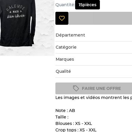
Quantité
:
15
pièces
Département
Catégorie
Marques
Qualité
FAIRE UNE OFFRE
Les images et vidéos montrent les p
Guide des conditions
Tous les produits incluent un
Note : AB
l'état et l'apparence de chaque
Taille :
Blouses : XS - XXL
Crop tops : XS - XXL
Il y a une marge d'erreur al