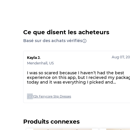
Ce que disent les acheteurs
Basé sur des achats vérifiés
Aug 07, 2
Kayla J.
Mendenhall
,
US
I was so scared because I haven’t had the best
experience on this app, but I recieved my packa
today and it was everything I picked and
everything was great!
Y2k Fairycore Slip Dresses
Produits connexes