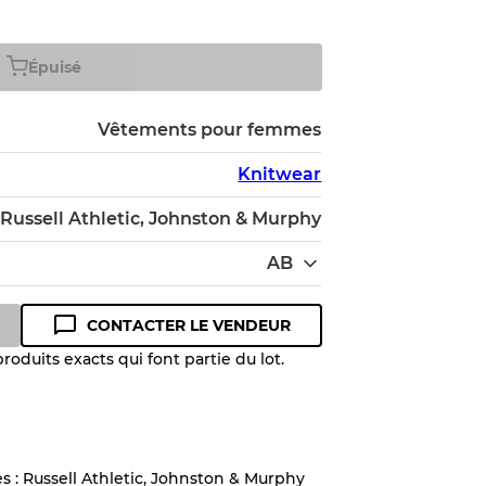
Épuisé
Vêtements pour femmes
Knitwear
Russell Athletic, Johnston & Murphy
AB
CONTACTER LE VENDEUR
oduits exacts qui font partie du lot.
 niveau de qualité pour comprendre
 article avant l'achat.
es : Russell Athletic, Johnston & Murphy
lant jusqu'à
10%
en raison de la