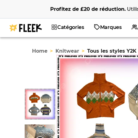
Profitez de
£20
de réduction
.
Util
Catégories
Marques
Home
>
Knitwear
>
Tous les styles Y2K