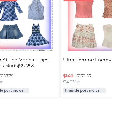
 At The Marina - tops, 
Ultra Femme Energy (RX-1328)
s, skirts(SS-254..
$
140
$157.79
$159.53
pc
$
14.02
/pc
de port inclus
Frais de port inclus