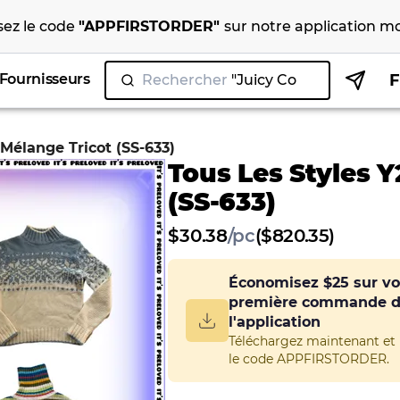
isez le code
"
APPFIRSTORDER
"
sur notre
application mo
Fournisseurs
Rechercher
"Juicy Couture"
 Mélange Tricot (SS-633)
Tous Les Styles 
(SS-633)
$
30.38
/
pc
($820.35)
Économisez
$25
sur vo
première commande 
l'application
Téléchargez maintenant et u
le code APPFIRSTORDER.