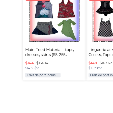
Main Feed Material - tops, 
Lingeerie as 
dresses, skirts (SS-255..
Cosets, Tops (
$
144
$
140
$166.14
$163.62
$
14.38
/pc
$
10.78
/pc
Frais de port inclus
Frais de port i