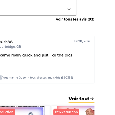
30% A, 40% B, 30% C
Voir tous les avis (93)
Jul 28, 2026
eziah W.
ourbridge
,
GB
t came really quick and just like the pics
Aquamarine Queen - tops, dresses and skirts (SS-2353)
Voir tout
éduction
12% Réduction