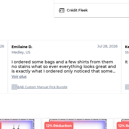
Qualité ABC
Crédit Fleek
026
Jul 28, 2026
Emilaine D.
K
Medley
,
US
St
I ordered some bags and a few shirts from them
I
no stains what so ever everything looks great and
is exactly what I ordered only noticed that some
of the colors are different than the pictures but it’s
Voir plus
fine
BAB Custom Manual Pick Bundle
12% Réduction
12% R