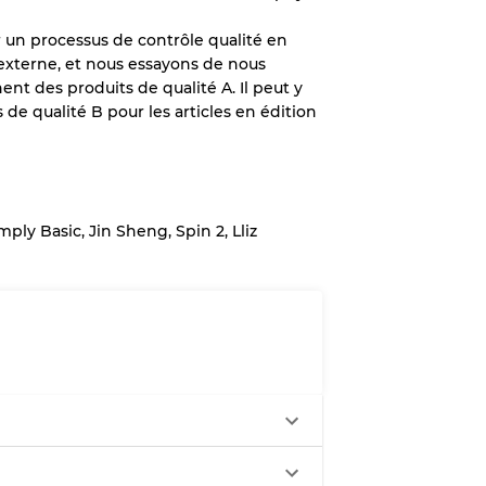
un processus de contrôle qualité en
 externe, et nous essayons de nous
ent des produits de qualité A. Il peut y
x
de qualité B pour les articles en édition
légère
ply Basic, Jin Sheng, Spin 2, Lliz
aches
ixtes
70% A, 30% B
60% B, 40% C