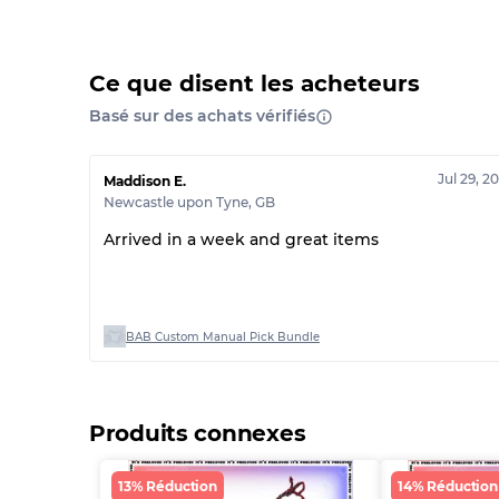
Ce que disent les acheteurs
Basé sur des achats vérifiés
Jul 29, 2
Maddison E.
Newcastle upon Tyne
,
GB
Arrived in a week and great items
BAB Custom Manual Pick Bundle
Produits connexes
13% Réduction
14% Réduction