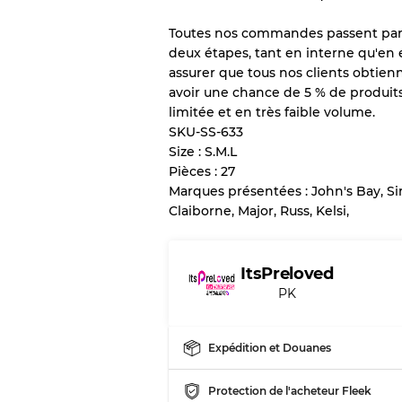
vente en gros
Toutes nos commandes passent par 
deux étapes, tant en interne qu'en
assurer que tous nos clients obtienn
Notre système à 3 niveau
avoir une chance de 5 % de produits 
limitée et en très faible volume.
Presque neuf, usure 
Qualité A
SKU-SS-633
Size : S.M.L
Pièces : 27
Peu utilisé
Qualité B
Marques présentées : John's Bay, Sim
Claiborne, Major, Russ, Kelsi,
Usure visible avec t
Qualité C
ItsPreloved
PK
Répartition pour ratios m
Expédition et Douanes
Qualité AB
Qualité BC
Protection de l'acheteur Fleek