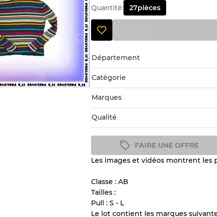
Quantité
:
27
pièces
Département
Catégorie
Marques
Qualité
FAIRE UNE OFFRE
Les images et vidéos montrent les pr
Guide des conditions
Tous les produits incluent un
Classe : AB
l'état et l'apparence de chaque
Tailles :
Pull : S - L
Le lot contient les marques suivant
Il y a une marge d'erreur al