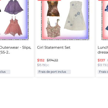
Outerwear - Slips, 
Girl Statement Set
Lunch
SS-2..
dresse
$
152
$
137
$174.22
$
15.19
/pc
$
13.73
/
nclus
Frais de port inclus
Frais 