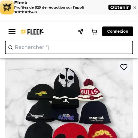
Fleek
×
Obtenir
Profitez de $25 de réduction sur l'appli
★★★★★
4.8
Connexion
Rechercher
"N
>
>
Home
Hat
Bonnet sans marque