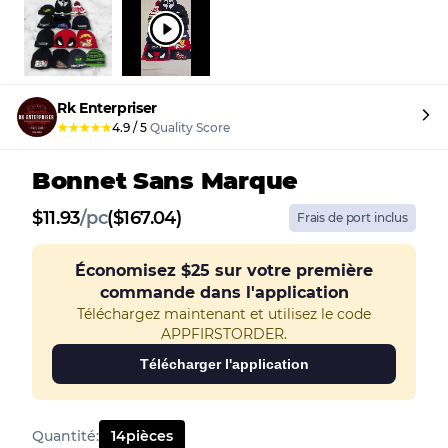
Rk Enterpriser
★
★
★
★
★
4.9
/
5
Quality Score
Bonnet Sans Marque
$
11.93
/
pc
($167.04)
Frais de port inclus
Économisez
$25
sur votre première
commande dans l'application
Téléchargez maintenant et utilisez le code
APPFIRSTORDER.
Télécharger l'application
Quantité
:
14
pièces