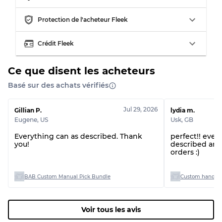
Notre système à 3 niveaux
Protection de l'acheteur Fleek
Presque neuf, usure légère
Qualité A
Crédit Fleek
Peu utilisé
Qualité B
Ce que disent les acheteurs
Basé sur des achats vérifiés
Usure visible avec taches
Qualité C
Jul 29, 2026
Gillian P.
lydia m.
Eugene
,
US
Usk
,
GB
Everything can as described. Thank
perfect!! every
you!
described and 
orders :)
Répartition pour ratios mixtes
Qualité AB
70% A, 30% B
BAB Custom Manual Pick Bundle
Qualité BC
60% B, 40% C
Qualité ABC
30% A, 40% B, 30% C
Voir tous les avis