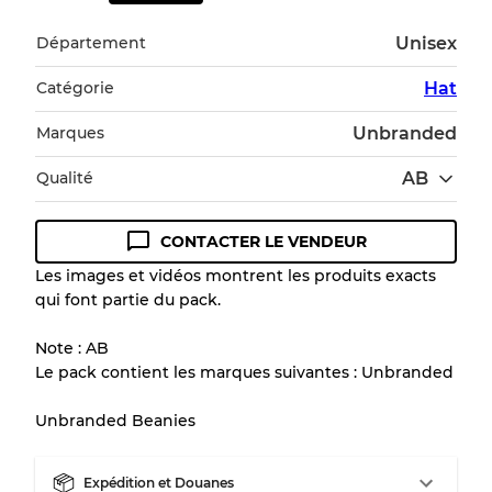
Département
Unisex
Catégorie
Hat
Marques
Unbranded
Qualité
AB
CONTACTER LE VENDEUR
Guide des conditions
Les images et vidéos montrent les produits exacts
qui font partie du pack.
Tous les produits incluent un niveau de
qualité pour comprendre l'état et l'apparence
Note : AB
de chaque article avant l'achat.
Le pack contient les marques suivantes : Unbranded
Il y a une marge d'erreur allant jusqu'à
10%
Unbranded Beanies
en raison de la vente en gros
Expédition et Douanes