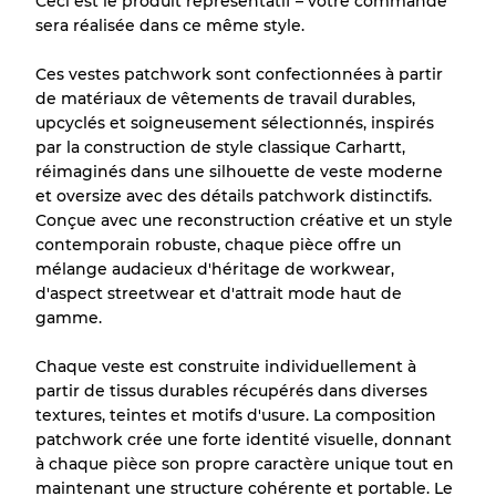
Ceci est le produit représentatif – votre commande
sera réalisée dans ce même style.
Presque neuf, usure légère
Qualité A
Ces vestes patchwork sont confectionnées à partir
Peu utilisé
Qualité B
de matériaux de vêtements de travail durables,
upcyclés et soigneusement sélectionnés, inspirés
par la construction de style classique Carhartt,
Usure visible avec taches
Qualité C
réimaginés dans une silhouette de veste moderne
et oversize avec des détails patchwork distinctifs.
Conçue avec une reconstruction créative et un style
contemporain robuste, chaque pièce offre un
mélange audacieux d'héritage de workwear,
Répartition pour ratios mixtes
d'aspect streetwear et d'attrait mode haut de
gamme.
Qualité AB
70% A, 30% B
Qualité BC
60% B, 40% C
Chaque veste est construite individuellement à
Qualité ABC
30% A, 40% B, 30% C
partir de tissus durables récupérés dans diverses
textures, teintes et motifs d'usure. La composition
patchwork crée une forte identité visuelle, donnant
à chaque pièce son propre caractère unique tout en
maintenant une structure cohérente et portable. Le