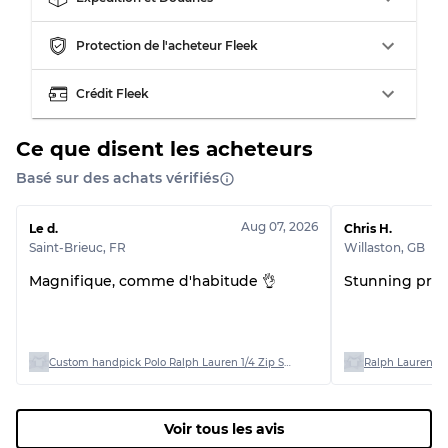
Protection de l'acheteur Fleek
Crédit Fleek
Ce que disent les acheteurs
Basé sur des achats vérifiés
Aug 07, 2026
Le d.
Chris H.
Saint-Brieuc
,
FR
Willaston
,
GB
Magnifique, comme d'habitude 👌
Stunning produ
Custom handpick Polo Ralph Lauren 1/4 Zip Sweaters
Ralph Lauren Po
Voir tous les avis