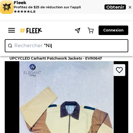
Fleek
×
Obtenir
Profitez de $25 de réduction sur l'appli
★★★★★
4.8
Connexion
Rechercher
"Nike"
>
>
Home
Jacket
UPCYCLED Carhartt Patchwork Jackets - EVR0647