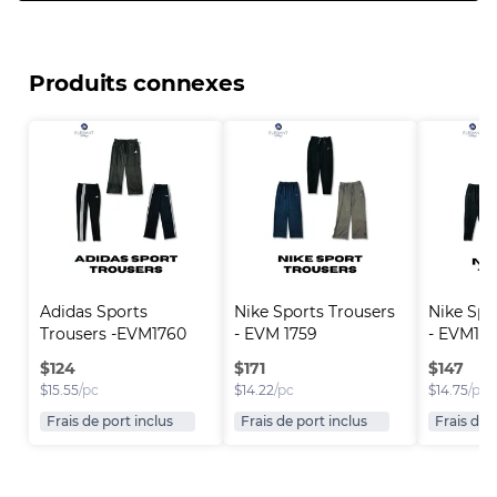
Produits connexes
Adidas Sports 
Nike Sports Trousers 
Nike Spo
Trousers -EVM1760
- EVM 1759
- EVM17
$
124
$
171
$
147
$
15.55
/pc
$
14.22
/pc
$
14.75
/pc
Frais de port inclus
Frais de port inclus
Frais de 