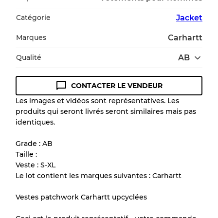
Catégorie
Jacket
Marques
Carhartt
Qualité
AB
CONTACTER LE VENDEUR
Guide des conditions
Les images et vidéos sont représentatives. Les
produits qui seront livrés seront similaires mais pas
Tous les produits incluent un niveau de
identiques.
qualité pour comprendre l'état et l'apparence
de chaque article avant l'achat.
Grade : AB
Taille :
Il y a une marge d'erreur allant jusqu'à
10%
Veste : S-XL
en raison de la vente en gros
Le lot contient les marques suivantes : Carhartt
Vestes patchwork Carhartt upcyclées
Notre système à 3 niveaux