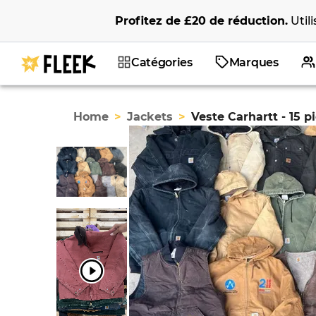
Profitez de
£20
de réduction
.
Util
Catégories
Marques
Home
>
Jackets
>
Veste Carhartt - 15 p