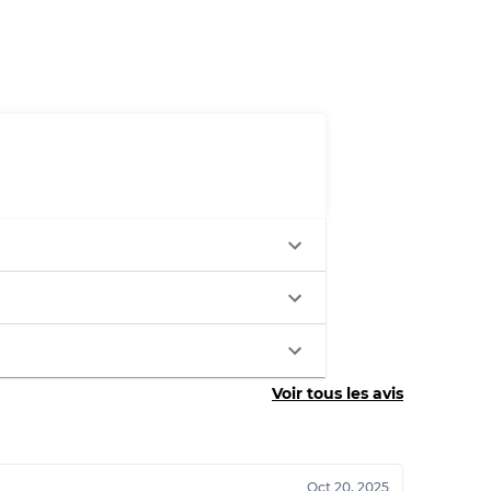
x
légère
aches
ixtes
Voir tous les avis
70% A, 30% B
60% B, 40% C
30% A, 40% B, 30% C
Oct 20, 2025