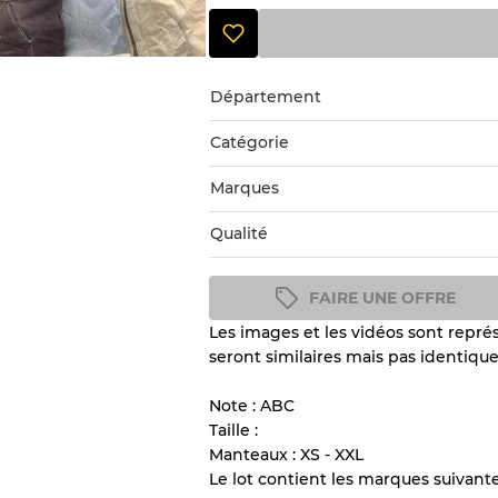
Département
Catégorie
Marques
Qualité
FAIRE UNE OFFRE
Les images et les vidéos sont représ
Guide des conditions
seront similaires mais pas identique
Tous les produits incluent un
l'état et l'apparence de chaque
Note : ABC
Taille :
Manteaux : XS - XXL
Il y a une marge d'erreur al
Le lot contient les marques suivante
vente en gros