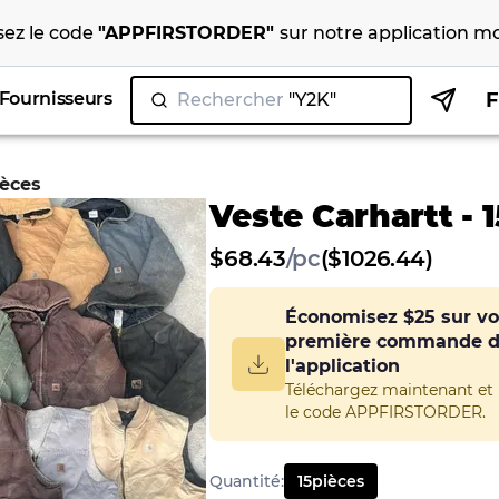
isez le code
"
APPFIRSTORDER
"
sur notre
application mo
Fournisseurs
Rechercher
ièces
Veste Carhartt - 
$
68.43
/
pc
($1026.44)
Économisez
$25
sur vo
première commande 
l'application
Téléchargez maintenant et u
le code APPFIRSTORDER.
Quantité
:
15
pièces