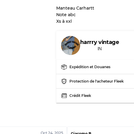
Manteau Carhartt
Note abc
Notre système à 3 niveau
Xs à xxl
Presque neuf, usure 
Qualité A
harrry vintage
IN
Peu utilisé
Qualité B
Expédition et Douanes
Usure visible avec t
Qualité C
Protection de l'acheteur Fleek
Crédit Fleek
Répartition pour ratios m
Qualité AB
Qualité BC
Qualité ABC
Oct 24, 2025
Giacomo B.