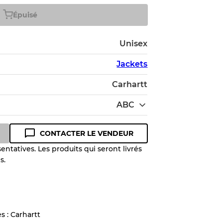
Épuisé
Unisex
Jackets
Carhartt
ABC
CONTACTER LE VENDEUR
entatives. Les produits qui seront livrés
s.
 niveau de qualité pour comprendre
 article avant l'achat.
lant jusqu'à
10%
en raison de la
s : Carhartt