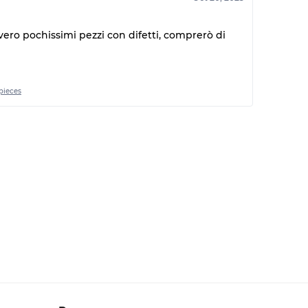
vvero pochissimi pezzi con difetti, comprerò di
pieces