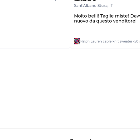
Sant'Albano Stura
,
IT
Molto belli! Taglie miste! Da
nuovo da questo venditore!
Ralph Lauren cable knit sweater -50 