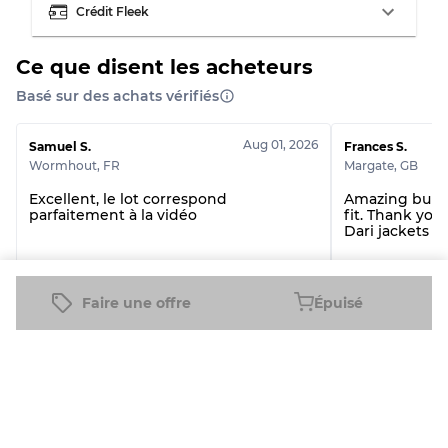
Crédit Fleek
Ce que disent les acheteurs
Basé sur des achats vérifiés
Aug 01, 2026
Samuel S.
Frances S.
Wormhout
,
FR
Margate
,
GB
Excellent, le lot correspond
Amazing bundl
parfaitement à la vidéo
fit. Thank you.
Dari jackets a
Carhartt Jeans (DV -07-144)
Upcycled Tapest
Faire une offre
Épuisé
Voir tous les avis
Produits connexes