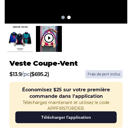
Veste Coupe-Vent
$
13.9
/
pc
($695.2)
Frais de port inclus
Économisez
$25
sur votre première
commande dans l'application
Téléchargez maintenant et utilisez le code
APPFIRSTORDER.
Télécharger l'application