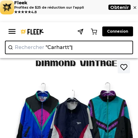
Fleek
×
Obtenir
Profitez de $25 de réduction sur l'appli
★★★★★
4.8
Connexion
Rechercher
"Carh
>
>
Home
Jackets
Veste coupe-vent